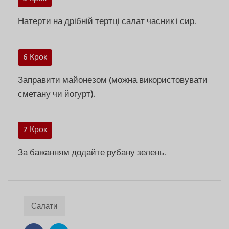
Натерти на дрібній тертці салат часник і сир.
6 Крок
Заправити майонезом (можна використовувати
сметану чи йогурт).
7 Крок
За бажанням додайте рубану зелень.
Салати