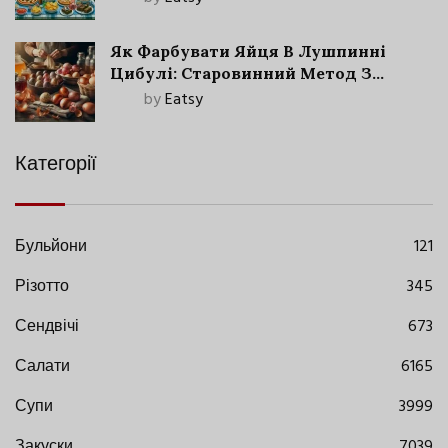
Як Фарбувати Яйця В Лушпинні
Цибулі: Старовинний Метод З
Сучасними Нюансами
by
Eatsy
Категорії
Бульйони
121
Різотто
345
Сендвічі
673
Салати
6165
Супи
3999
Закуски
7039