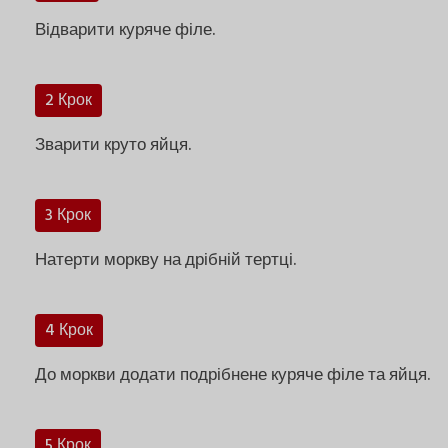
Відварити куряче філе.
2 Крок
Зварити круто яйця.
3 Крок
Натерти моркву на дрібній тертці.
4 Крок
До моркви додати подрібнене куряче філе та яйця.
5 Крок