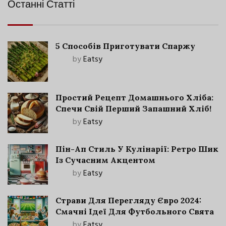
Останні Статті
5 Способів Приготувати Спаржу
by
Eatsy
Простий Рецепт Домашнього Хліба:
Спечи Свій Перший Запашний Хліб!
by
Eatsy
Пін-Ап Стиль У Кулінарії: Ретро Шик
Із Сучасним Акцентом
by
Eatsy
Страви Для Перегляду Євро 2024:
Смачні Ідеї Для Футбольного Свята
by
Eatsy