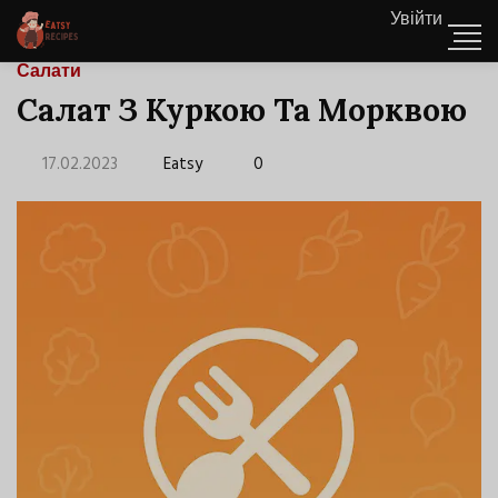
Увійти
Салати
Салат З Куркою Та Морквою
17.02.2023
Eatsy
0