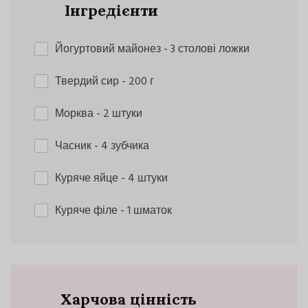
Інгредієнти
Йогуртовий майонез
- 3 столові ложки
Твердий сир
- 200 г
Морква
- 2 штуки
Часник
- 4 зубчика
Куряче яйце
- 4 штуки
Куряче філе
- 1 шматок
Харчова цінність