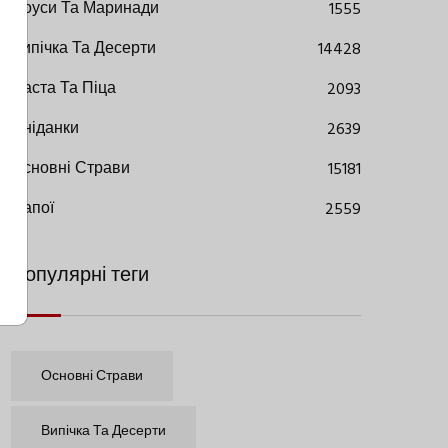
Соуси Та Маринади
1555
Випічка Та Десерти
14428
Паста Та Піца
2093
Сніданки
2639
Основні Страви
15181
Напої
2559
Популярні теги
Основні Страви
Випічка Та Десерти