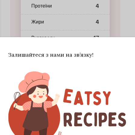
4
Протеїни
4
Жири
17
Вуглеводи
Залишайтеся з нами на зв’язку!