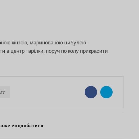
аною кінзою, маринованою цибулею.
и в центр тарілки, поруч по колу прикрасити
ти
може сподобатися