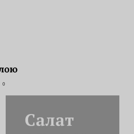
олою
0