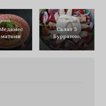
Салати
Салати
Медамес
Салат З
Томатами
Бурратою,
Помідорами Та
Куркою