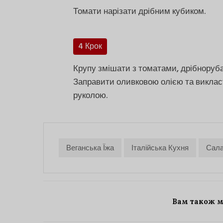
Томати нарізати дрібним кубиком.
4 Крок
Крупу змішати з томатами, дрібноруб
Заправити оливковою олією та викласт
руколою.
Веганська Їжа
Італійська Кухня
Сала
Вам також 