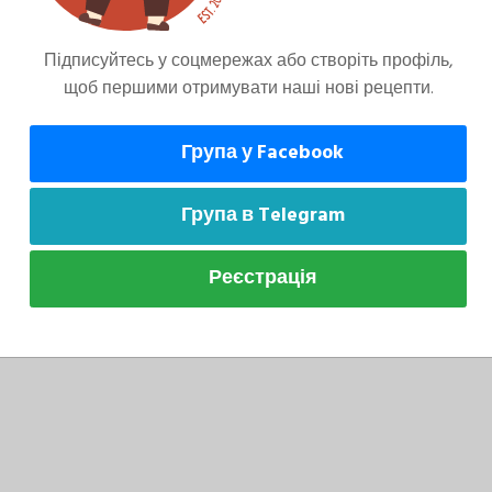
й охолонути природно — так зернятка не злипнуться.
Підписуйтесь у соцмережах або створіть профіль,
 смаку, а руколу додавати безпосередньо перед
щоб першими отримувати наші нові рецепти.
Група у Facebook
Група в Telegram
 сіль та сік лимона, залишити на півгодини
Реєстрація