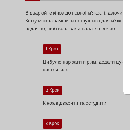
Відварюйте кіноа до повної м’якості, даючи ї
Кінзу можна замінити петрушкою для м’якшого
подачею, щоб вона залишалася свіжою.
1 Крок
Цибулю нарізати пір'ям, додати цукор,
настоятися.
2 Крок
Кіноа відварити та остудити.
3 Крок