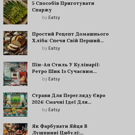
5 Способів Приготувати
Спаржу
by
Eatsy
Простий Рецепт Домашнього
Хліба: Спечи Свій Перший
Запашний Хліб!
by
Eatsy
Пін-Ап Стиль У Кулінарії:
Ретро Шик Із Сучасним
Акцентом
by
Eatsy
Страви Для Перегляду Євро
2024: Смачні Ідеї Для
Футбольного Свята
by
Eatsy
Як Фарбувати Яйця В
Лушпинні Цибулі: