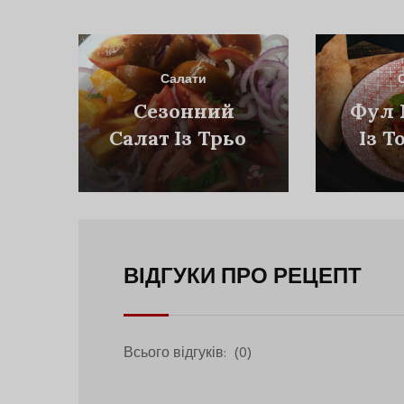
Салати
Сезонний
Фул 
Салат Із Трьох
Із 
Видів
Помідорів
ВІДГУКИ ПРО РЕЦЕПТ
Всього відгуків:
(0)