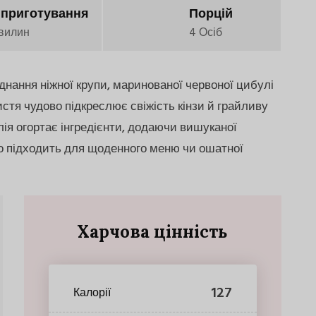
 приготування
Порцій
вилин
4 Осіб
єднання ніжної крупи, маринованої червоної цибулі
истя чудово підкреслює свіжість кінзи й грайливу
ія огортає інгредієнти, додаючи вишуканої
ьно підходить для щоденного меню чи ошатної
Харчова цінність
127
Калорії