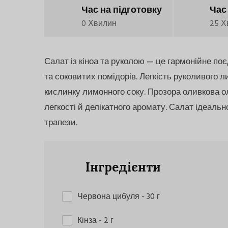
Час на підготовку
Час
0 Хвилин
25 Х
Салат із кіноа та руколою — це гармонійне по
та соковитих помідорів. Легкість руколивого л
кислинку лимонного соку. Прозора оливкова ол
легкості й делікатного аромату. Салат ідеал
трапези.
Інгредієнти
Червона цибуля
- 30 г
Кінза
- 2 г