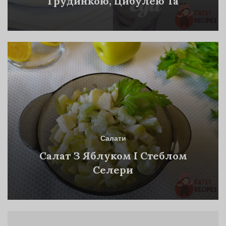
Грудинкою, Цибулею Та
Томатним Соусом
Салати
Салат З Яблуком І Стеблом
Селери