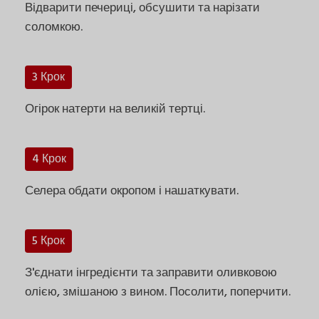
Відварити печериці, обсушити та нарізати
соломкою.
3 Крок
Огірок натерти на великій тертці.
4 Крок
Селера обдати окропом і нашаткувати.
5 Крок
З'єднати інгредієнти та заправити оливковою
олією, змішаною з вином. Посолити, поперчити.