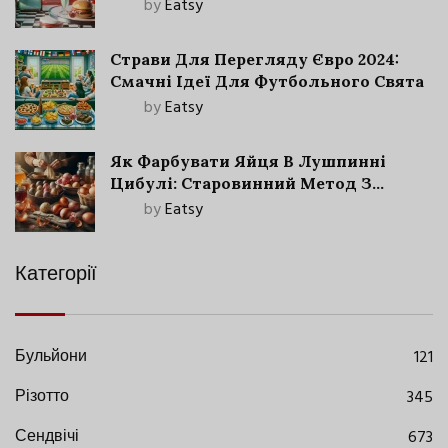
by
Eatsy
Страви Для Перегляду Євро 2024:
Смачні Ідеї Для Футбольного Свята
by
Eatsy
Як Фарбувати Яйця В Лушпинні
Цибулі: Старовинний Метод З
Сучасними Нюансами
by
Eatsy
Категорії
Бульйони
121
Різотто
345
Сендвічі
673