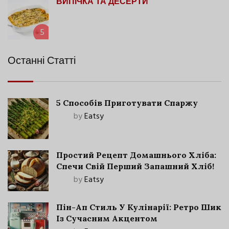
ВИПІЧКА ТА ДЕСЕРТИ
5
Останні Статті
5 Способів Приготувати Спаржу
by
Eatsy
Простий Рецепт Домашнього Хліба:
Спечи Свій Перший Запашний Хліб!
by
Eatsy
Пін-Ап Стиль У Кулінарії: Ретро Шик
Із Сучасним Акцентом