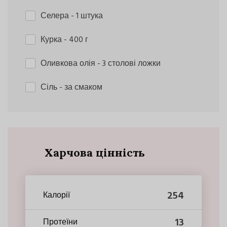
Селера
- 1 штука
Курка
- 400 г
Оливкова олія
- 3 столові ложки
Сіль
- за смаком
Харчова цінність
254
Калорії
13
Протеїни