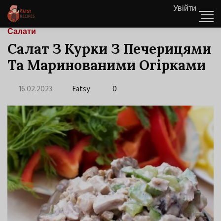
Увійти
Салати
Салат З Курки З Печерицями
Та Маринованими Огірками
16.02.2023
Eatsy
0