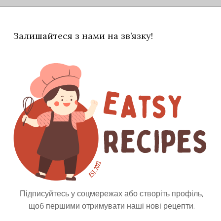
Залишайтеся з нами на зв’язку!
дь-якої іншої якісної води додати 3-4 см
 і більше, до смаку), великий пучок свіжої
 сік цілого лимона (тиснуті половинки кинути
ти 2 столові ложки меду (я люблю, щоб було
ури кілька годин, потім відправити на ніч у
кілька свіжих гуртків огірка, лайма, лимона
Підписуйтесь у соцмережах або створіть профіль,
щоб першими отримувати наші нові рецепти.