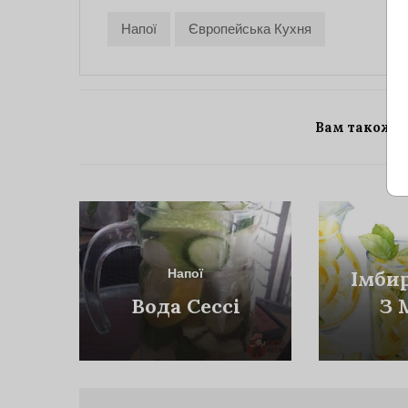
Напої
Європейська Кухня
Вам також 
Напої
Імби
Вода Сессі
З 