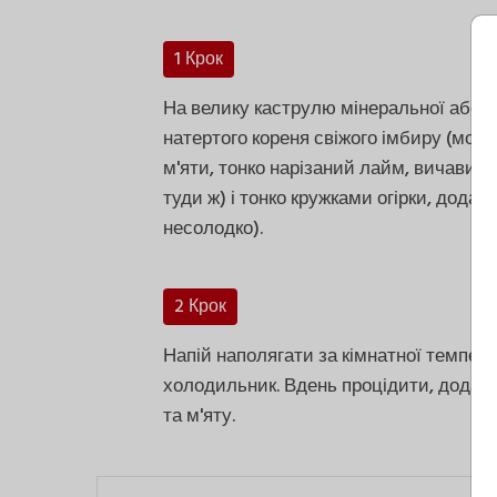
1 Крок
На велику каструлю мінеральної або бу
натертого кореня свіжого імбиру (можна
м'яти, тонко нарізаний лайм, вичавити
туди ж) і тонко кружками огірки, дода
несолодко).
2 Крок
Напій наполягати за кімнатної температ
холодильник. Вдень процідити, додати 
та м'яту.