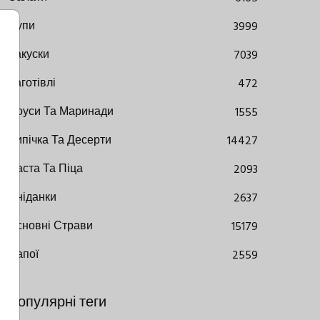
Супи
3999
Закуски
7039
Заготівлі
472
Соуси Та Маринади
1555
Випічка Та Десерти
14427
Паста Та Піца
2093
Сніданки
2637
Основні Страви
15179
Напої
2559
Популярні теги