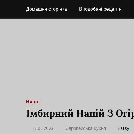
Домашня сторінка
Вподобані рецепти
Напої
Імбирний Напій З Огі
17.02.2023
Європейська Кухня
Eatsy