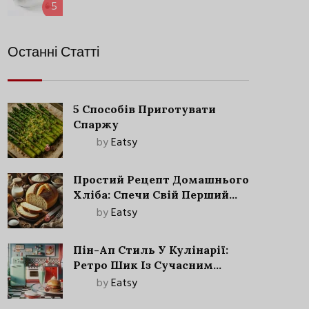
5
Останні Статті
5 Способів Приготувати
Спаржу
by
Eatsy
Простий Рецепт Домашнього
Хліба: Спечи Свій Перший
Запашний Хліб!
by
Eatsy
Пін-Ап Стиль У Кулінарії:
Ретро Шик Із Сучасним
Акцентом
by
Eatsy