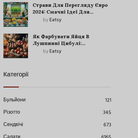
Страви Для Перегляду Євро
2024: Смачні Ідеї Для
Футбольного Свята
by
Eatsy
Як Фарбувати Яйця В
Лушпинні Цибулі:
Старовинний Метод З
by
Eatsy
Сучасними Нюансами
Категорії
Бульйони
121
Різотто
345
Сендвічі
673
Салати
6165