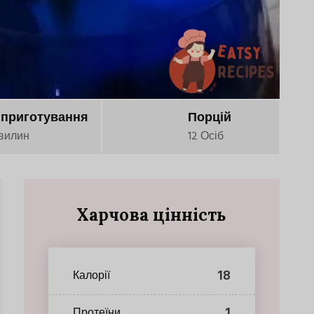
 приготування
Порцій
вилин
12 Осіб
Харчова цінність
18
Калорії
1
Протеїни