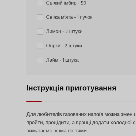
Свіжий імбир
- 50 г
Свіжа м'ята
- 1 пучок
Лимон
- 2 штуки
Огірки
- 2 штуки
Лайм
- 1 штука
Інструкція приготування
Для любителів газованих напоїв можна зменшит
пройти, процідити, а вранці додати холодної 
вимагаємо всіма гостями.