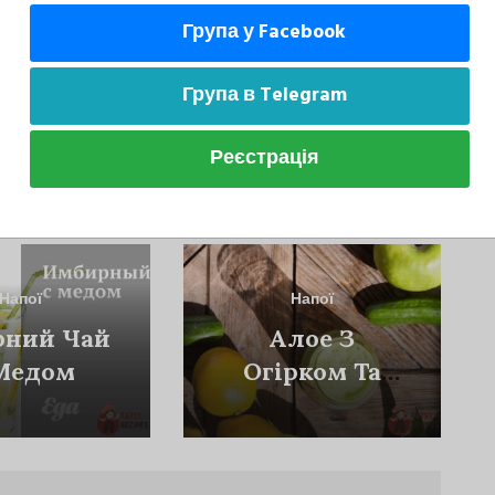
Група у Facebook
Група в Telegram
Реєстрація
може сподобатися
Напої
Напої
рний Чай
Алое З
Медом
Огірком Та
Яблуком