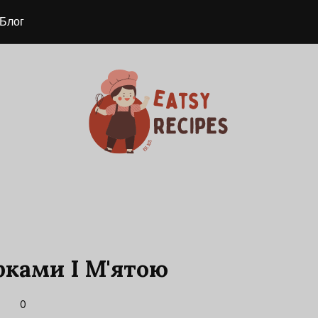
Блог
рками І М'ятою
0