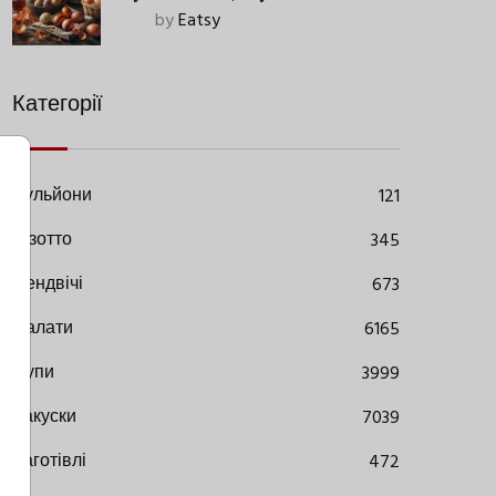
Старовинний Метод З
by
Eatsy
Сучасними Нюансами
Категорії
Бульйони
121
Різотто
345
Сендвічі
673
Салати
6165
Супи
3999
Закуски
7039
Заготівлі
472