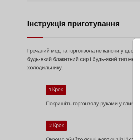
Інструкція приготування
Гречаний мед та горгонзола не канони у цьом
будь-який блакитний сир і будь-який тип меду,
холодильнику.
1 Крок
Покришіть горгонзолу руками у глибок
2 Крок
Окремо збийте яєчні жовтки з|із| 1 с