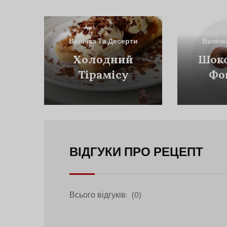
Випічка Та Десерти
Випічк
Холодний
Шок
Тірамісу
Фо
Моро
Гор
ВІДГУКИ ПРО РЕЦЕПТ
Всього відгуків:
(0)