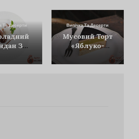
а Та Десерти
Випічка Та Десерти
оладний
Мусовий Торт
ндан З
«Яблуко-
зивом Із
Кориця»
гонзоли