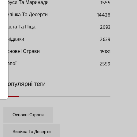
Соуси Та Маринади
1555
Випічка Та Десерти
14428
Паста Та Піца
2093
Сніданки
2639
Основні Страви
15181
Напої
2559
Популярні теги
Основні Страви
Випічка Та Десерти