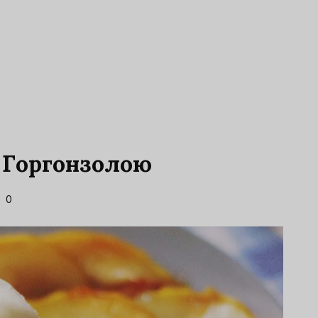
 Горгонзолою
0