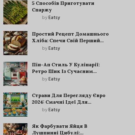
5 Способів Приготувати
Спаржу
by
Eatsy
Простий Рецепт Домашнього
Хліба: Спечи Свій Перший
Запашний Хліб!
by
Eatsy
Пін-Ап Стиль У Кулінарії:
Ретро Шик Із Сучасним
Акцентом
by
Eatsy
Страви Для Перегляду Євро
2024: Смачні Ідеї Для
Футбольного Свята
by
Eatsy
Як Фарбувати Яйця В
Лушпинні Цибулі: