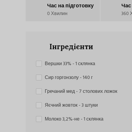
Час на підготовку
Час
0 Хвилин
360 
Інгредієнти
Вершки 33%
- 1 склянка
Сир горгонзолу
- 140 г
Гречаний мед
- 7 столових ложок
Яєчний жовток
- 3 штуки
Молоко 3,2%-не
- 1 склянка