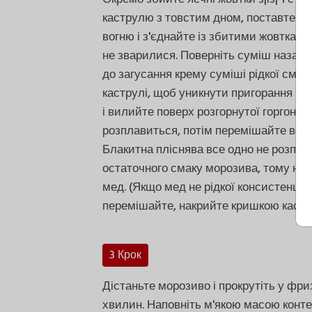
каструлю з товстим дном, поставте на в
вогню і з'єднайте із збитими жовткам
не зварилися. Поверніть суміш назад у
до загусання крему суміші рідкої смет
каструлі, щоб уникнути пригорання кре
і вилийте поверх розгорнутої горгонзо
розплавиться, потім перемішайте всю 
Блакитна пліснява все одно не розплав
остаточного смаку морозива, тому не 
мед. (Якщо мед не рідкої консистенції,
перемішайте, накрийте кришкою кастру
3 Крок
Дістаньте морозиво і прокрутіть у фриз
хвилин. Наповніть м'якою масою конте