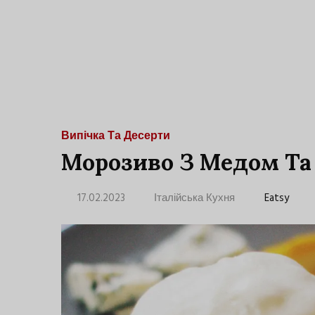
Випічка Та Десерти
Морозиво З Медом Та
17.02.2023
Італійська Кухня
Eatsy