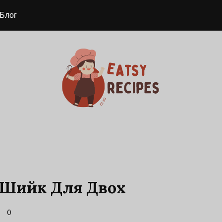
Блог
Шийк Для Двох
0