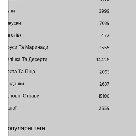
Супи
3999
Закуски
7039
Заготівлі
472
Соуси Та Маринади
1555
Випічка Та Десерти
14428
Паста Та Піца
2093
Сніданки
2637
Основні Страви
15180
Напої
2559
Популярні теги