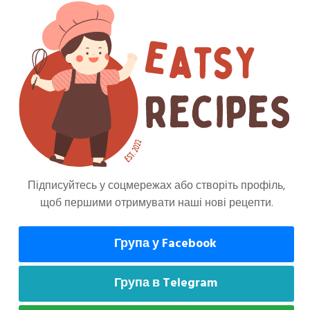
 і зверху прикрасьте малиновим шербетом.
илися.
Підписуйтесь у соцмережах або створіть профіль,
щоб першими отримувати наші нові рецепти.
може сподобатися
Група у Facebook
Група в Telegram