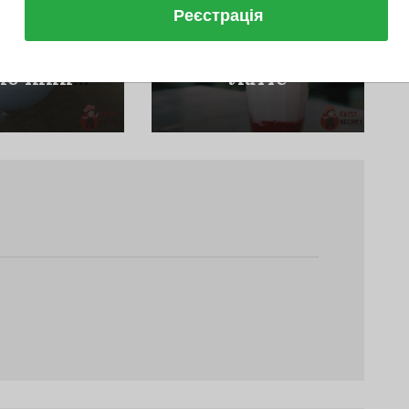
Реєстрація
Напої
Напої
ільний
Малиновий
лочний
Латте
ктейль