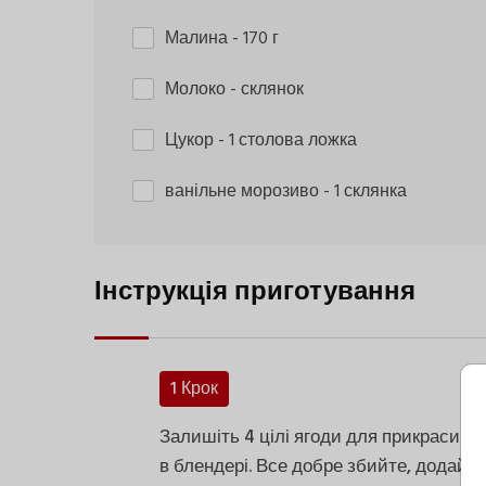
Малина
- 170 г
Молоко
- склянок
Цукор
- 1 столова ложка
ванільне морозиво
- 1 склянка
Інструкція приготування
1 Крок
Залишіть 4 цілі ягоди для прикраси. З
в блендері. Все добре збийте, додайте