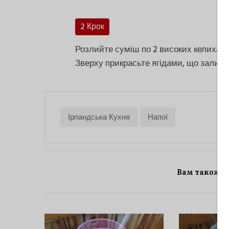
2 Крок
Розлийте суміш по 2 високих келихах
Зверху прикрасьте ягідами, що залиш
Ірландська Кухня
Напої
Вам також 