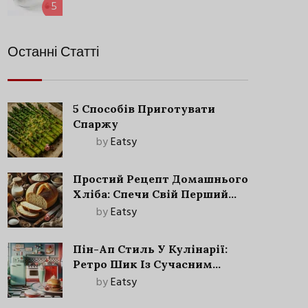
5
Останні Статті
5 Способів Приготувати
Спаржу
by
Eatsy
Простий Рецепт Домашнього
Хліба: Спечи Свій Перший
Запашний Хліб!
by
Eatsy
Пін-Ап Стиль У Кулінарії:
Ретро Шик Із Сучасним
Акцентом
by
Eatsy