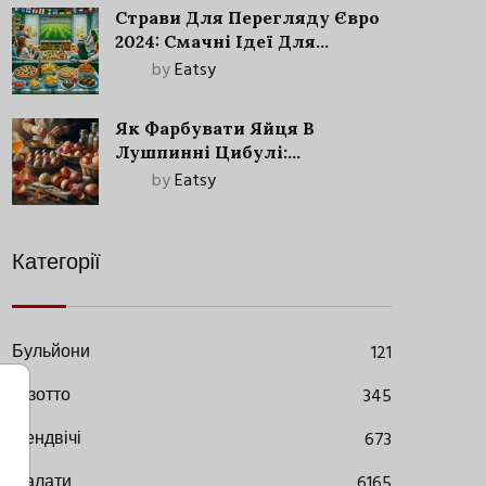
Страви Для Перегляду Євро
2024: Смачні Ідеї Для
Футбольного Свята
by
Eatsy
Як Фарбувати Яйця В
Лушпинні Цибулі:
Старовинний Метод З
by
Eatsy
Сучасними Нюансами
Категорії
Бульйони
121
Різотто
345
Сендвічі
673
Салати
6165