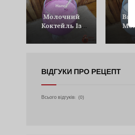
Напої
Молочний
Ван
Коктейль Із
Мо
Чорною
Ко
Смородиною
ВІДГУКИ ПРО РЕЦЕПТ
Всього відгуків:
(0)