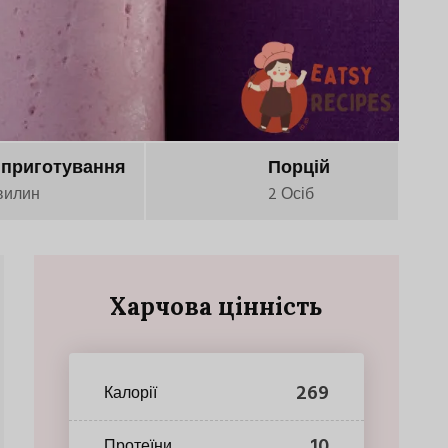
 приготування
Порцій
вилин
2 Осіб
Харчова цінність
269
Калорії
10
Протеїни