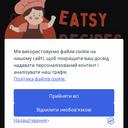
Ми використовуємо файли cookie на
нашому сайті, щоб покращити ваш досвід,
надавати персоналізований контент і
аналізувати наш трафік.
Політика файлів cookie.
FACEBOOK
TELEGRAM
ПОЛІТИКА ЩОДО ФАЙЛІВ COOKIE
Прийняти всі
Відхилити необов’язкові
© All Right Reserved
2026
Налаштування