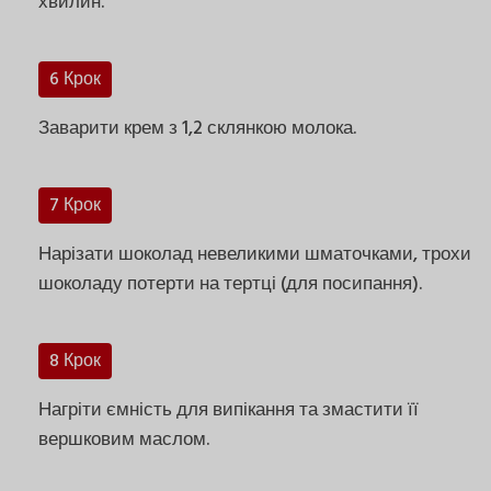
хвилин.
6 Крок
Заварити крем з 1,2 склянкою молока.
7 Крок
Нарізати шоколад невеликими шматочками, трохи
шоколаду потерти на тертці (для посипання).
8 Крок
Нагріти ємність для випікання та змастити її
вершковим маслом.