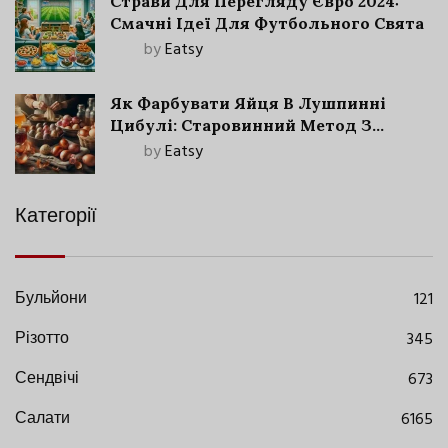
Страви Для Перегляду Євро 2024:
Смачні Ідеї Для Футбольного Свята
by
Eatsy
Як Фарбувати Яйця В Лушпинні
Цибулі: Старовинний Метод З
Сучасними Нюансами
by
Eatsy
Категорії
Бульйони
121
Різотто
345
Сендвічі
673
Салати
6165