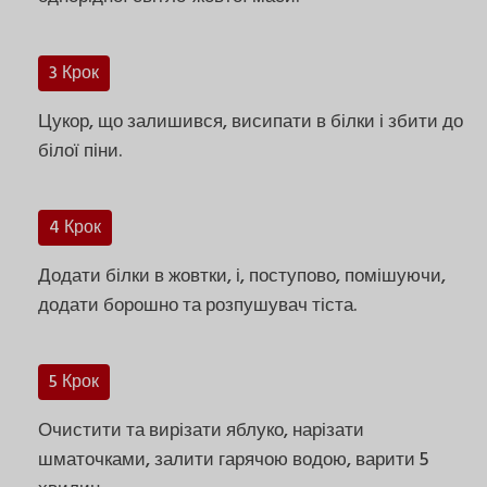
3 Крок
Цукор, що залишився, висипати в білки і збити до
білої піни.
4 Крок
Додати білки в жовтки, і, поступово, помішуючи,
додати борошно та розпушувач тіста.
5 Крок
Очистити та вирізати яблуко, нарізати
шматочками, залити гарячою водою, варити 5