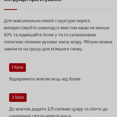
Для максимально ніжної структури пирога
використовуйте шоколад із вмістом какао не менше
60% та підмішайте білки у тісто силиконовою
лопаткою легкими рухами знизу вгору. Яблуко можна
замінити на грушу для м’якшого смаку.
1 Крок
Відокремити жовтки яєць від білків.
2 Крок
До жовтків додати 2/3 склянки цукру та збити до
однорідної світло-жовтої маси.