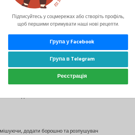
Підписуйтесь у соцмережах або створіть профіль,
щоб першими отримувати наші нові рецепти.
Група у Facebook
Група в Telegram
а збити до однорідної світло-жовтої маси.
Реєстрація
і збити до білої піни.
 помішуючи, додати борошно та розпушувач