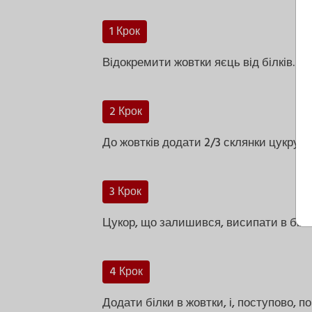
1 Крок
Відокремити жовтки яєць від білків.
2 Крок
До жовтків додати 2/3 склянки цукру т
3 Крок
Цукор, що залишився, висипати в білки 
4 Крок
Додати білки в жовтки, і, поступово,