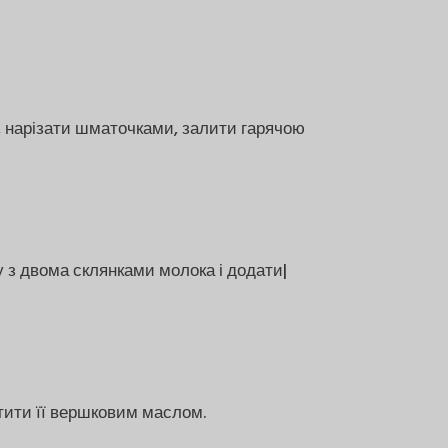
, нарізати шматочками, залити гарячою
у з двома склянками молока і додати|
стити її вершковим маслом.