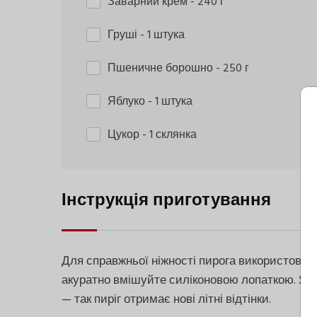
Заварний крем
- 240 г
Груші
- 1 штука
Пшеничне борошно
- 250 г
Яблуко
- 1 штука
Цукор
- 1 склянка
Інструкція приготування
Для справжньої ніжності пирога використовуй
акуратно вмішуйте силіконовою лопаткою. Яб
— так пиріг отримає нові літні відтінки.