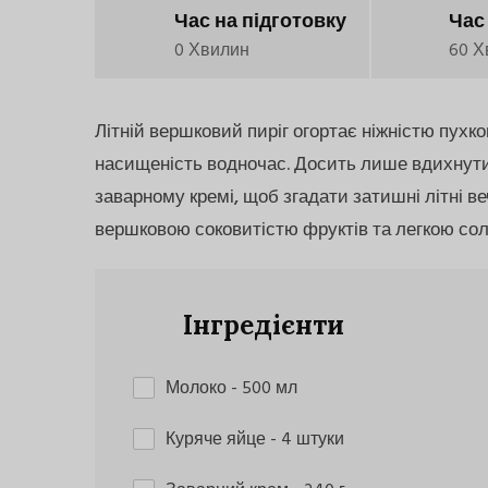
Час на підготовку
Час
0 Хвилин
60 Х
Літній вершковий пиріг огортає ніжністю пухко
насищеність водночас. Досить лише вдихнути 
заварному кремі, щоб згадати затишні літні ве
вершковою соковитістю фруктів та легкою со
Інгредієнти
Молоко
- 500 мл
Куряче яйце
- 4 штуки