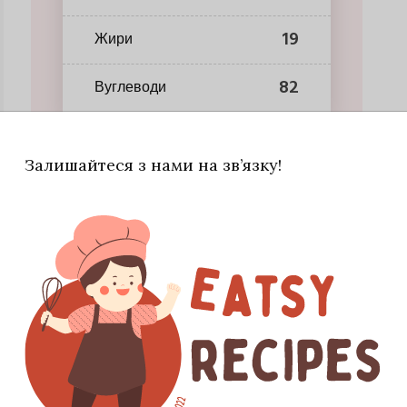
19
Жири
82
Вуглеводи
Залишайтеся з нами на зв’язку!
те мінімум борошна: додавайте його поступово й
луко чудово замінюється абрикосом або персиком