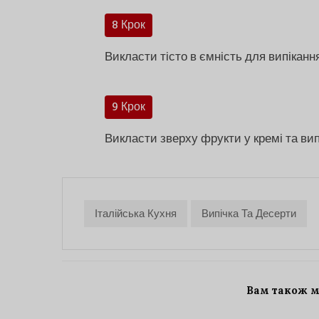
8 Крок
Викласти тісто в ємність для випікання
9 Крок
Викласти зверху фрукти у кремі та вип
Італійська Кухня
Випічка Та Десерти
Вам також 