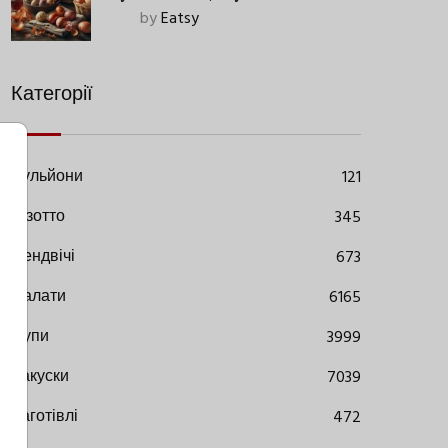
Старовинний Метод З
by
Eatsy
Сучасними Нюансами
Категорії
Бульйони
121
Різотто
345
Сендвічі
673
Салати
6165
Супи
3999
Закуски
7039
Заготівлі
472