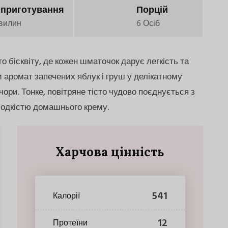
 приготування
Порцій
вилин
6 Осіб
го бісквіту, де кожен шматочок дарує легкість та
аромат запечених яблук і груш у делікатному
чори. Тонке, повітряне тісто чудово поєднується з
лодкістю домашнього крему.
Харчова цінність
541
Калорії
12
Протеїни