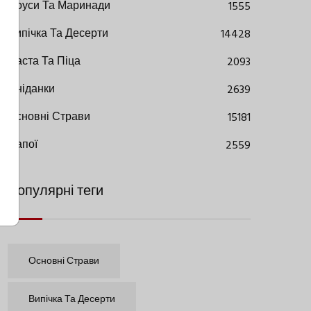
Соуси Та Маринади
1555
Випічка Та Десерти
14428
Паста Та Піца
2093
Сніданки
2639
Основні Страви
15181
Напої
2559
Популярні теги
Основні Страви
Випічка Та Десерти