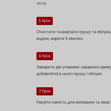
тіста.
5 Крок
Очистити та вирізати грушу та яблуко
водою, варити 5 хвилин.
6 Крок
Заварити дві упаковки заварного крем
добавляти| в нього грушу і яблуко.
7 Крок
Нагріти ємність для випікання та зма