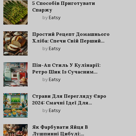
5 Способів Приготувати
Спаржу
by
Eatsy
Простий Рецепт Домашнього
Хліба: Спечи Свій Перший
Запашний Хліб!
by
Eatsy
Пін-Ап Стиль У Кулінарії:
Ретро Шик Із Сучасним
Акцентом
by
Eatsy
Страви Для Перегляду Євро
2024: Смачні Ідеї Для
Футбольного Свята
by
Eatsy
Як Фарбувати Яйця В
Лушпинні Цибулі: