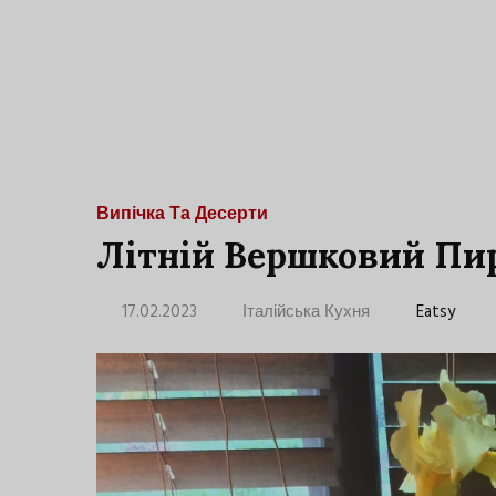
Випічка Та Десерти
Літній Вершковий Пир
17.02.2023
Італійська Кухня
Eatsy