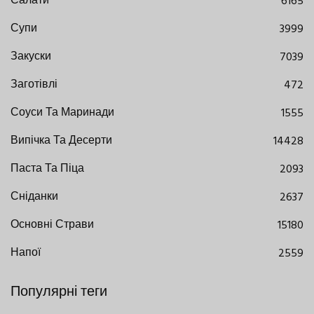
Салати
6165
Супи
3999
Закуски
7039
Заготівлі
472
Соуси Та Маринади
1555
Випічка Та Десерти
14428
Паста Та Піца
2093
Сніданки
2637
Основні Страви
15180
Напої
2559
Популярні теги