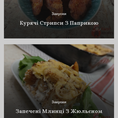
Закуски
Курячі Стрипси З Паприкою
Закуски
Запечені Млинці З Жюльєном