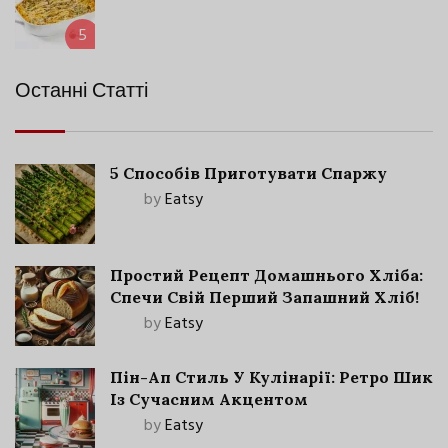
5
Останні Статті
5 Способів Приготувати Спаржу
by
Eatsy
Простий Рецепт Домашнього Хліба:
Спечи Свій Перший Запашний Хліб!
by
Eatsy
Пін-Ап Стиль У Кулінарії: Ретро Шик
Із Сучасним Акцентом
by
Eatsy