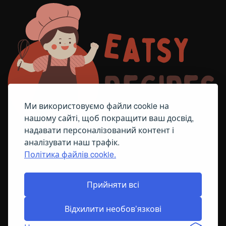
Ми використовуємо файли cookie на
нашому сайті, щоб покращити ваш досвід,
надавати персоналізований контент і
аналізувати наш трафік.
Політика файлів cookie.
FACEBOOK
TELEGRAM
ПОЛІТИКА ЩОДО ФАЙЛІВ COOKIE
Прийняти всі
Відхилити необов’язкові
© All Right Reserved
2026