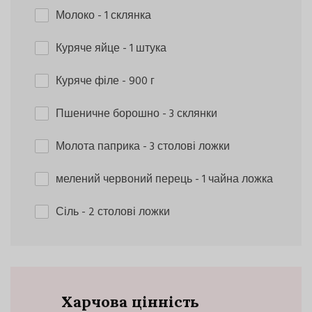
Молоко
- 1 склянка
Куряче яйце
- 1 штука
Куряче філе
- 900 г
Пшеничне борошно
- 3 склянки
Молота паприка
- 3 столові ложки
мелений червоний перець
- 1 чайна ложка
Сіль
- 2 столові ложки
Харчова цінність