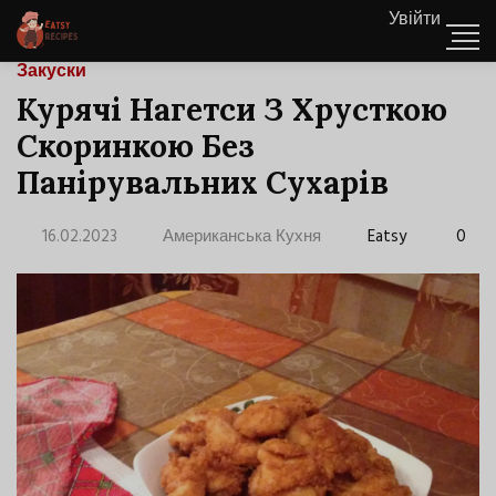
Увійти
Закуски
Курячі Нагетси З Хрусткою
Скоринкою Без
Панірувальних Сухарів
16.02.2023
Американська Кухня
Eatsy
0