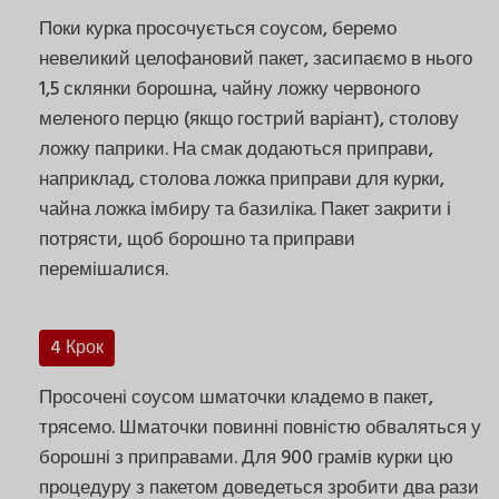
Поки курка просочується соусом, беремо
невеликий целофановий пакет, засипаємо в нього
1,5 склянки борошна, чайну ложку червоного
меленого перцю (якщо гострий варіант), столову
ложку паприки. На смак додаються приправи,
наприклад, столова ложка приправи для курки,
чайна ложка імбиру та базиліка. Пакет закрити і
потрясти, щоб борошно та приправи
перемішалися.
4 Крок
Просочені соусом шматочки кладемо в пакет,
трясемо. Шматочки повинні повністю обваляться у
борошні з приправами. Для 900 грамів курки цю
процедуру з пакетом доведеться зробити два рази