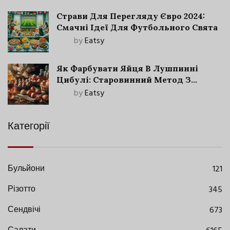
Страви Для Перегляду Євро 2024:
Смачні Ідеї Для Футбольного Свята
by
Eatsy
Як Фарбувати Яйця В Лушпинні
Цибулі: Старовинний Метод З
Сучасними Нюансами
by
Eatsy
Категорії
Бульйони
121
Різотто
345
Сендвічі
673