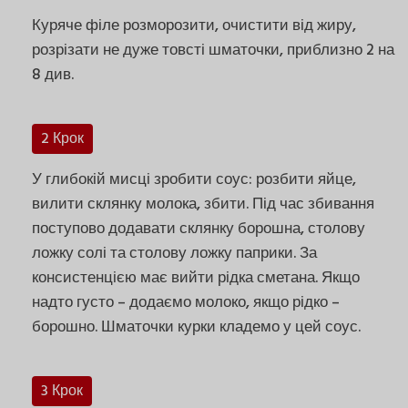
Куряче філе розморозити, очистити від жиру,
розрізати не дуже товсті шматочки, приблизно 2 на
8 див.
2 Крок
У глибокій мисці зробити соус: розбити яйце,
вилити склянку молока, збити. Під час збивання
поступово додавати склянку борошна, столову
ложку солі та столову ложку паприки. За
консистенцією має вийти рідка сметана. Якщо
надто густо – додаємо молоко, якщо рідко –
борошно. Шматочки курки кладемо у цей соус.
3 Крок