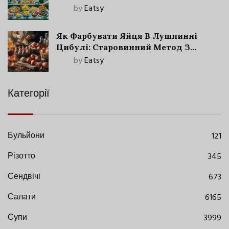
by
Eatsy
Як Фарбувати Яйця В Лушпинні
Цибулі: Старовинний Метод З
Сучасними Нюансами
by
Eatsy
Категорії
Бульйони
121
Різотто
345
Сендвічі
673
Салати
6165
Супи
3999