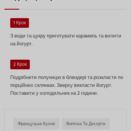
1 Крок
З води та цукру приготувати карамель та вилити
на йогурт.
2 Крок
Подрібнити полуницю в блендері та розкласти по
порційних склянках. Зверху викласти йогурт.
Поставити у холодильник на 2 години.
Французька Кухня
Випічка Та Десерти