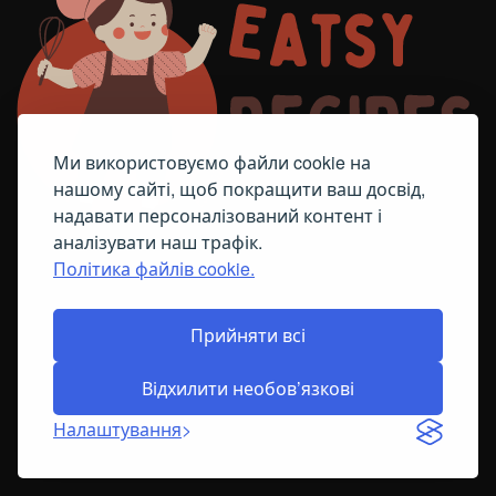
Ми використовуємо файли cookie на
нашому сайті, щоб покращити ваш досвід,
надавати персоналізований контент і
аналізувати наш трафік.
Політика файлів cookie.
FACEBOOK
TELEGRAM
ПОЛІТИКА ЩОДО ФАЙЛІВ COOKIE
Прийняти всі
Відхилити необов’язкові
© All Right Reserved
2026
Налаштування