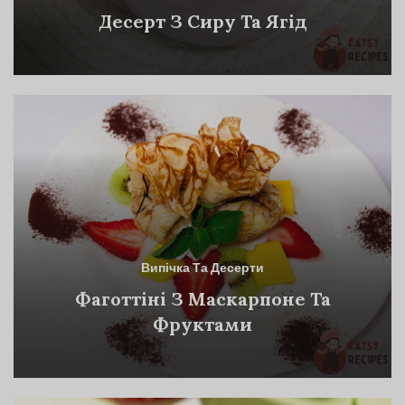
Десерт З Сиру Та Ягід
Випічка Та Десерти
Фаготтіні З Маскарпоне Та
Фруктами