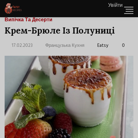
Увійти
Випічка Та Десерти
Крем-Брюле Із Полуниці
17.02.2023
Французька Кухня
Eatsy
0