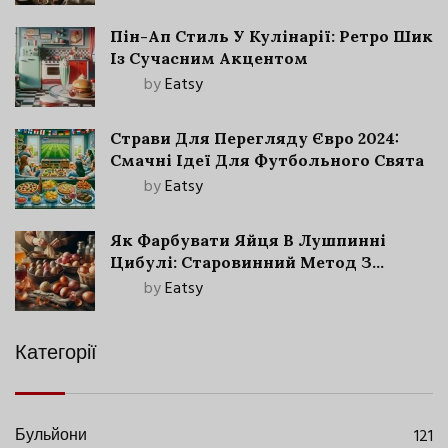
Пін-Ап Стиль У Кулінарії: Ретро Шик
Із Сучасним Акцентом
by
Eatsy
Страви Для Перегляду Євро 2024:
Смачні Ідеї Для Футбольного Свята
by
Eatsy
Як Фарбувати Яйця В Лушпинні
Цибулі: Старовинний Метод З
Сучасними Нюансами
by
Eatsy
Категорії
Бульйони
121