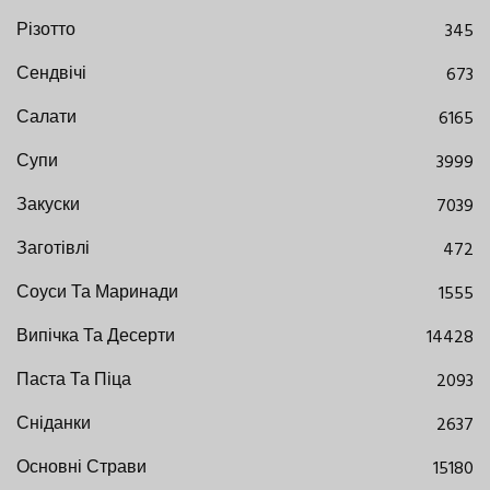
Різотто
345
Сендвічі
673
Салати
6165
Супи
3999
Закуски
7039
Заготівлі
472
Соуси Та Маринади
1555
Випічка Та Десерти
14428
Паста Та Піца
2093
Сніданки
2637
Основні Страви
15180