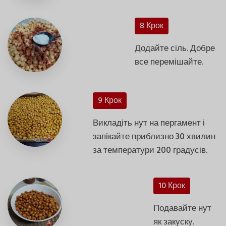
8 Крок
Додайте сіль. Добре
все перемішайте.
9 Крок
Викладіть нут на пергамент і
запікайте приблизно 30 хвилин
за температури 200 градусів.
10 Крок
Подавайте нут
як закуску.