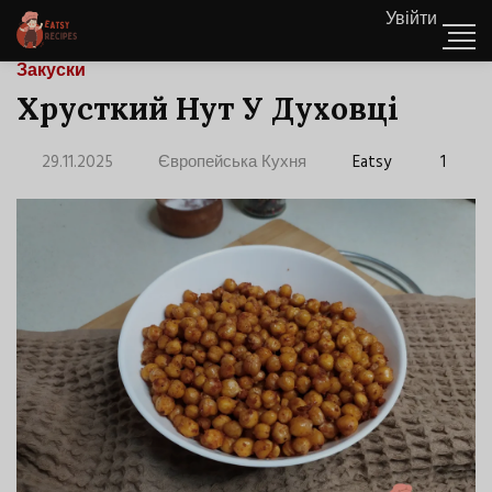
Увійти
Закуски
Хрусткий Нут У Духовці
29.11.2025
Європейська Кухня
Eatsy
1