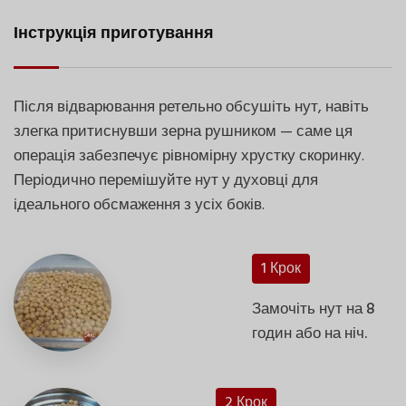
Інструкція приготування
Після відварювання ретельно обсушіть нут, навіть
злегка притиснувши зерна рушником — саме ця
операція забезпечує рівномірну хрустку скоринку.
Періодично перемішуйте нут у духовці для
ідеального обсмаження з усіх боків.
1 Крок
Замочіть нут на 8
годин або на ніч.
2 Крок