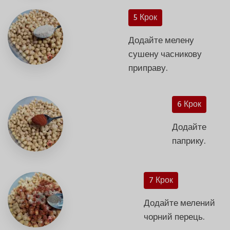
5 Крок
Додайте мелену
сушену часникову
приправу.
6 Крок
Додайте
паприку.
7 Крок
Додайте мелений
чорний перець.