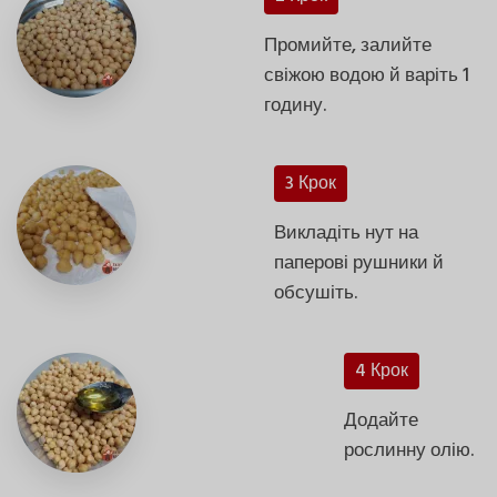
Промийте, залийте
свіжою водою й варіть 1
годину.
3 Крок
Викладіть нут на
паперові рушники й
обсушіть.
4 Крок
Додайте
рослинну олію.