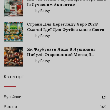
Із Сучасним Акцентом
by
Eatsy
Страви Для Перегляду Євро 2024:
Смачні Ідеї Для Футбольного Свята
by
Eatsy
Як Фарбувати Яйця В Лушпинні
Цибулі: Старовинний Метод З
Сучасними Нюансами
by
Eatsy
Категорії
Бульйони
121
Різотто
345