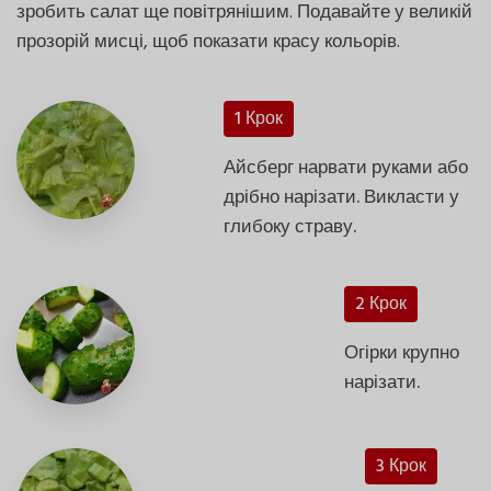
зробить салат ще повітрянішим. Подавайте у великій
прозорій мисці, щоб показати красу кольорів.
1 Крок
Айсберг нарвати руками або
дрібно нарізати. Викласти у
глибоку страву.
2 Крок
Огірки крупно
нарізати.
3 Крок