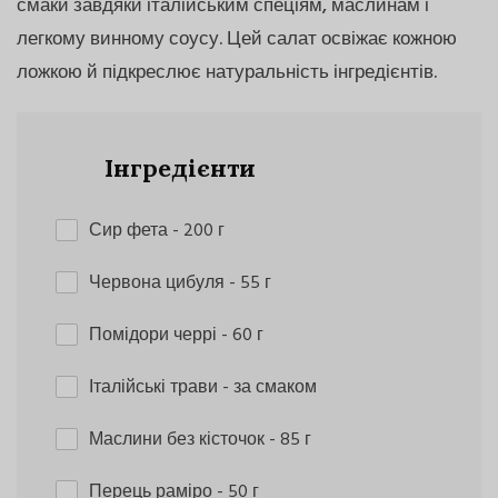
смаки завдяки італійським спеціям, маслинам і
легкому винному соусу. Цей салат освіжає кожною
ложкою й підкреслює натуральність інгредієнтів.
Інгредієнти
Сир фета
- 200 г
Червона цибуля
- 55 г
Помідори черрі
- 60 г
Італійські трави
- за смаком
Маслини без кісточок
- 85 г
Перець раміро
- 50 г