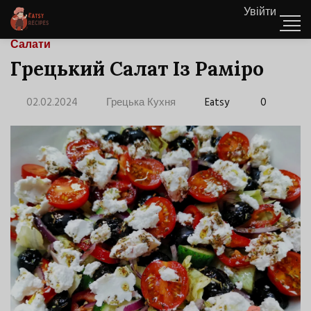
Увійти
Салати
Грецький Салат Із Раміро
02.02.2024
Грецька Кухня
Eatsy
0