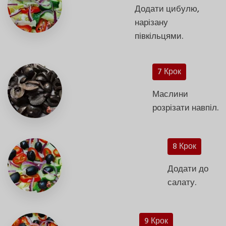
Додати цибулю,
нарізану
півкільцями.
7 Крок
Маслини
розрізати навпіл.
8 Крок
Додати до
салату.
9 Крок