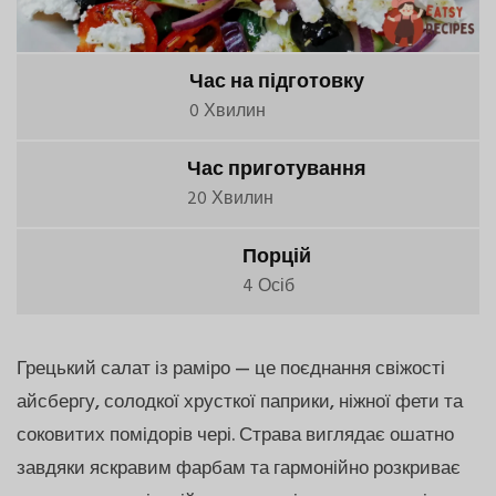
Час на підготовку
0 Хвилин
Час приготування
20 Хвилин
Порцій
4 Осіб
Грецький салат із раміро — це поєднання свіжості
айсбергу, солодкої хрусткої паприки, ніжної фети та
соковитих помідорів чері. Страва виглядає ошатно
завдяки яскравим фарбам та гармонійно розкриває