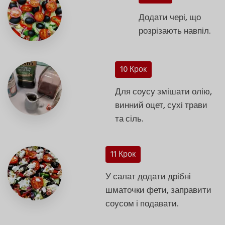
Додати чері, що
розрізають навпіл.
10 Крок
Для соусу змішати олію,
винний оцет, сухі трави
та сіль.
11 Крок
У салат додати дрібні
шматочки фети, заправити
соусом і подавати.