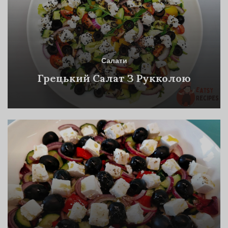
Салати
Грецький Салат З Рукколою