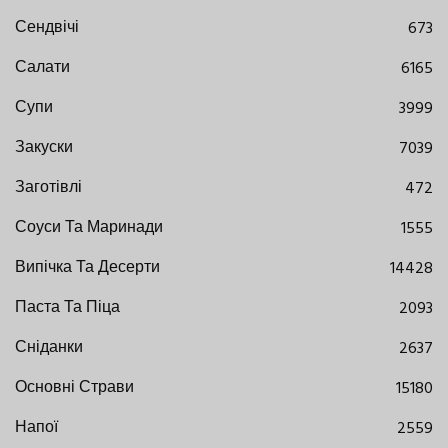
Сендвічі
673
Салати
6165
Супи
3999
Закуски
7039
Заготівлі
472
Соуси Та Маринади
1555
Випічка Та Десерти
14428
Паста Та Піца
2093
Сніданки
2637
Основні Страви
15180
Напої
2559