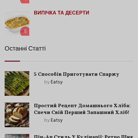
ВИПІЧКА ТА ДЕСЕРТИ
5
Останні Статті
5 Способів Приготувати Спаржу
by
Eatsy
Простий Рецепт Домашнього Хліба:
Спечи Свій Перший Запашний Хліб!
by
Eatsy
Пін-Ап Стиль У Кулінарії: Ретро Шик