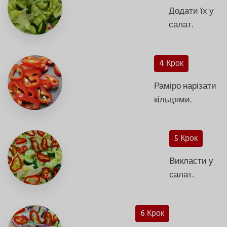
Додати їх у
салат.
4 Крок
Раміро нарізати
кільцями.
5 Крок
Викласти у
салат.
6 Крок