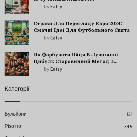
by
Eatsy
Страви Для Перегляду Євро 2024:
Смачні Ідеї Для Футбольного Свята
by
Eatsy
Як Фарбувати Яйця В Лушпинні
Цибулі: Старовинний Метод З
Сучасними Нюансами
by
Eatsy
Категорії
Бульйони
121
Різотто
345