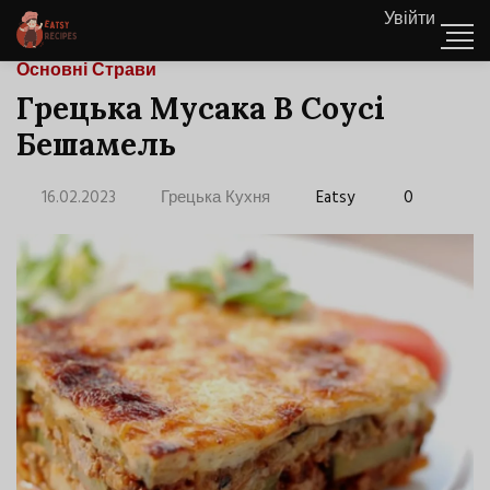
Увійти
Основні Страви
Грецька Мусака В Соусі
Бешамель
16.02.2023
Грецька Кухня
Eatsy
0