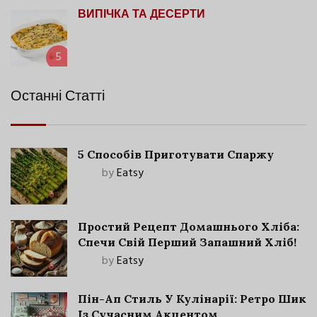
ВИПІЧКА ТА ДЕСЕРТИ
5
Останні Статті
5 Способів Приготувати Спаржу
by
Eatsy
Простий Рецепт Домашнього Хліба:
Спечи Свій Перший Запашний Хліб!
by
Eatsy
Пін-Ап Стиль У Кулінарії: Ретро Шик
Із Сучасним Акцентом