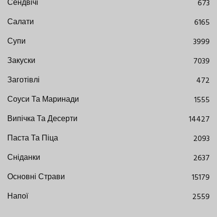
Сендвічі
673
Салати
6165
Супи
3999
Закуски
7039
Заготівлі
472
Соуси Та Маринади
1555
Випічка Та Десерти
14427
Паста Та Піца
2093
Сніданки
2637
Основні Страви
15179
Напої
2559