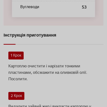
53
Вуглеводи
Інструкція приготування
1 Крок
Картоплю очистити і нарізати тонкими
пластинами, обсмажити на оливковій олії.
Посолити.
2 Крок
Видалити зайвий жир і викласти картоплю у