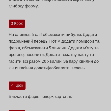
глибоку форму.
3 Крок
На оливковій олії обсмажити цибулю. Додати
подрібнений перець. Потім додати помідори та
фарш, обсмажувати 5 хвилин. Додати м'яту та
орегано, посолити. Додати томатну пасту та
гасити всі разом 20 хвилин. За пару хвилин до
кінця гасіння додати|добавляти| зелень.
4 Крок
Викласти фарш поверх картоплі.