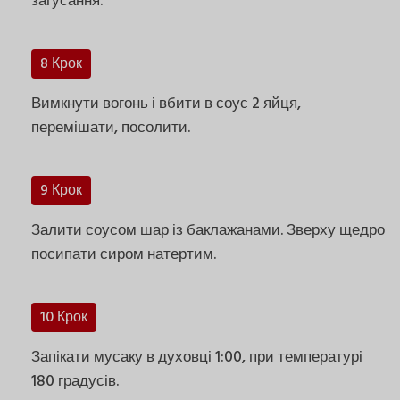
загусання.
8 Крок
Вимкнути вогонь і вбити в соус 2 яйця,
перемішати, посолити.
9 Крок
Залити соусом шар із баклажанами. Зверху щедро
посипати сиром натертим.
10 Крок
Запікати мусаку в духовці 1:00, при температурі
180 градусів.