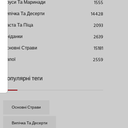
Соуси Та Маринади
1555
Випічка Та Десерти
14428
Паста Та Піца
2093
Сніданки
2639
Основні Страви
15181
Напої
2559
Популярні теги
Основні Страви
Випічка Та Десерти