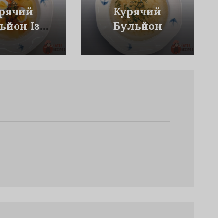
рячий
Курячий
ьйон Із
Бульйон
йцем