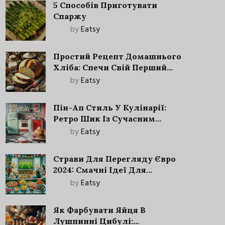
5 Способів Приготувати
Спаржу
by
Eatsy
Простий Рецепт Домашнього
Хліба: Спечи Свій Перший
Запашний Хліб!
by
Eatsy
Пін-Ап Стиль У Кулінарії:
Ретро Шик Із Сучасним
Акцентом
by
Eatsy
Страви Для Перегляду Євро
2024: Смачні Ідеї Для
Футбольного Свята
by
Eatsy
Як Фарбувати Яйця В
Лушпинні Цибулі: