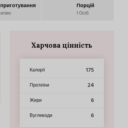
 приготування
Порцій
вилин
1 Осіб
Харчова цінність
175
Калорії
24
Протеїни
6
Жири
6
Вуглеводи