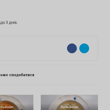
о 3 днів.
може сподобатися
ульйони
Бульйони