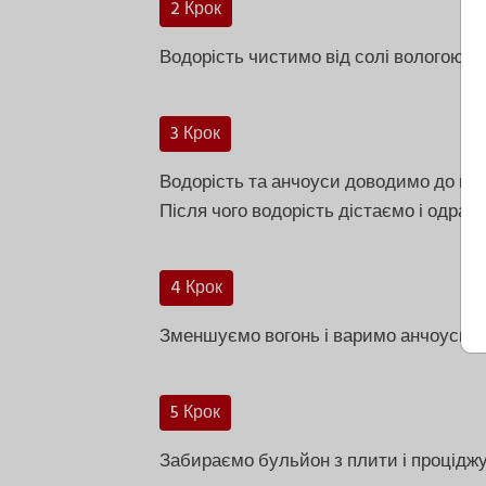
2 Крок
Водорість чистимо від солі вологою с
3 Крок
Водорість та анчоуси доводимо до кипі
Після чого водорість дістаємо і одраз
4 Крок
Зменшуємо вогонь і варимо анчоуси 7
5 Крок
Забираємо бульйон з плити і процідж