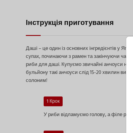
Інструкція приготування
Даші – це один із основних інгредієнтів у Япо
супах, починаючи з рамен та закінчуючи чаван
риби для даші. Купуємо звичайні анчоуси на 
бульйону такі анчоуси слід 15-20 хвилин вимо
солоним!
1 Крок
У риби відламуємо голову, а філе роз