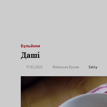
Бульйони
Даші
17.02.2023
Японська Кухня
Eatsy