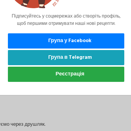
ерветкою.
Підписуйтесь у соцмережах або створіть профіль,
щоб першими отримувати наші нові рецепти.
Група у Facebook
ння на сильному вогні, знімаючи пінку.
Група в Telegram
у ж викидаємо.
Реєстрація
 хвилин.
уємо через друшляк.