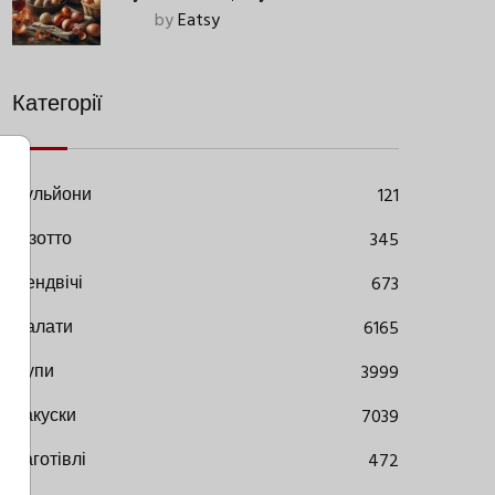
Старовинний Метод З
by
Eatsy
Сучасними Нюансами
Категорії
Бульйони
121
Різотто
345
Сендвічі
673
Салати
6165
Супи
3999
Закуски
7039
Заготівлі
472