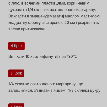
сіллю, вівсяними пластівцями, коричневим
цукром та 1/4 склянки розтопленого маргарину.
Викласти в змащену|змазати| маслом|мастилом|
квадратну форму зі стороною 20 см і розрівняти,
злегка притискаючи.
4 Крок
Випікати 10 хвилин|мінути| при 190°С.
5 Крок
1/4 склянки розтопленого маргарину, що
залишилися, з'єднати з яйцем і 1/2 склянки цукру.