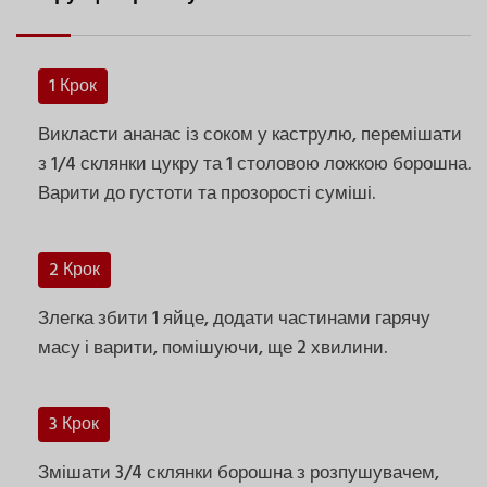
1 Крок
Викласти ананас із соком у каструлю, перемішати
з 1/4 склянки цукру та 1 столовою ложкою борошна.
Варити до густоти та прозорості суміші.
2 Крок
Злегка збити 1 яйце, додати частинами гарячу
масу і варити, помішуючи, ще 2 хвилини.
3 Крок
Змішати 3/4 склянки борошна з розпушувачем,