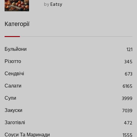
Сучасними Нюансами
by
Eatsy
Категорії
Бульйони
121
Різотто
345
Сендвічі
673
Салати
6165
Супи
3999
Закуски
7039
Заготівлі
472
Соуси Та Маринади
1555