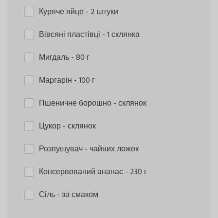
Куряче яйце
- 2 штуки
Вівсяні пластівці
- 1 склянка
Мигдаль
- 80 г
Маргарін
- 100 г
Пшеничне борошно
- склянок
Цукор
- склянок
Розпушувач
- чайних ложок
Консервований ананас
- 230 г
Сіль
- за смаком