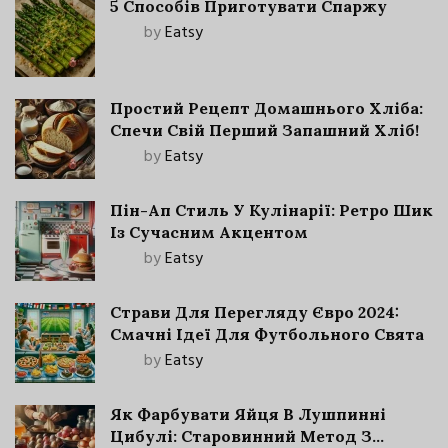
5 Способів Приготувати Спаржу
by
Eatsy
Простий Рецепт Домашнього Хліба:
Спечи Свій Перший Запашний Хліб!
by
Eatsy
Пін-Ап Стиль У Кулінарії: Ретро Шик
Із Сучасним Акцентом
by
Eatsy
Страви Для Перегляду Євро 2024:
Смачні Ідеї Для Футбольного Свята
by
Eatsy
Як Фарбувати Яйця В Лушпинні
Цибулі: Старовинний Метод З