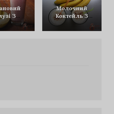
ановий
Молочний
музі З
Коктейль З
рницею
Бананами Та
Яблучним
Соком