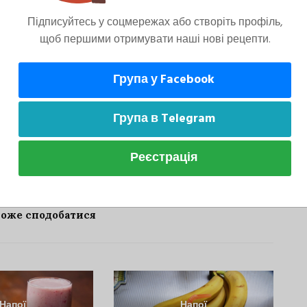
Підписуйтесь у соцмережах або створіть профіль,
щоб першими отримувати наші нові рецепти.
римання густої однорідної маси.
Група у Facebook
Група в Telegram
Реєстрація
може сподобатися
Напої
Напої