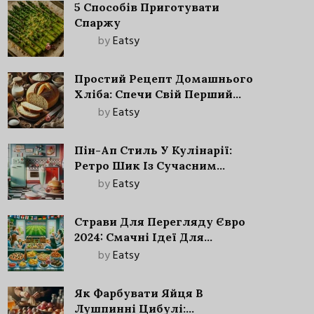
5 Способів Приготувати
Спаржу
by
Eatsy
Простий Рецепт Домашнього
Хліба: Спечи Свій Перший
Запашний Хліб!
by
Eatsy
Пін-Ап Стиль У Кулінарії:
Ретро Шик Із Сучасним
Акцентом
by
Eatsy
Страви Для Перегляду Євро
2024: Смачні Ідеї Для
Футбольного Свята
by
Eatsy
Як Фарбувати Яйця В
Лушпинні Цибулі: