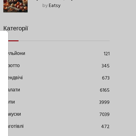
Старовинний Метод З
by
Eatsy
Сучасними Нюансами
Категорії
Бульйони
121
Різотто
345
Сендвічі
673
Салати
6165
Супи
3999
Закуски
7039
Заготівлі
472