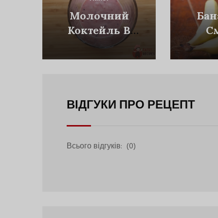
Молочний
Бан
Коктейль В
С
Домашніх
Чо
Умовах
ВІДГУКИ ПРО РЕЦЕПТ
Всього відгуків:
(0)