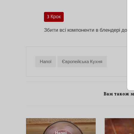
3 Крок
Збити всі компоненти в блендері до от
Напої
Європейська Кухня
Вам також 
Напої