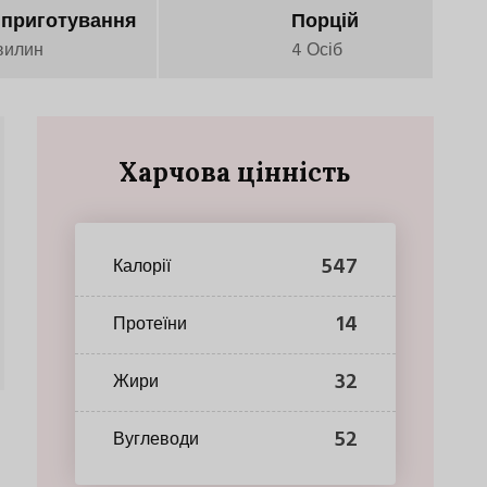
 приготування
Порцій
вилин
4 Осіб
Харчова цінність
547
Калорії
14
Протеїни
32
Жири
52
Вуглеводи