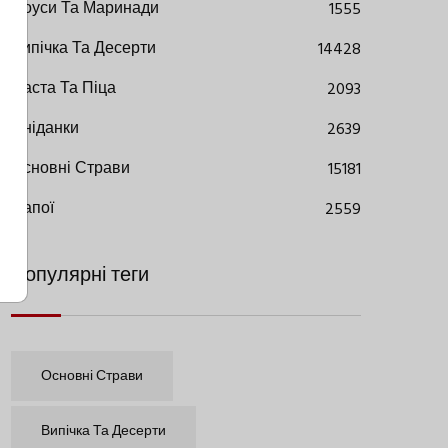
Соуси Та Маринади
1555
Випічка Та Десерти
14428
Паста Та Піца
2093
Сніданки
2639
Основні Страви
15181
Напої
2559
Популярні теги
Основні Страви
Випічка Та Десерти