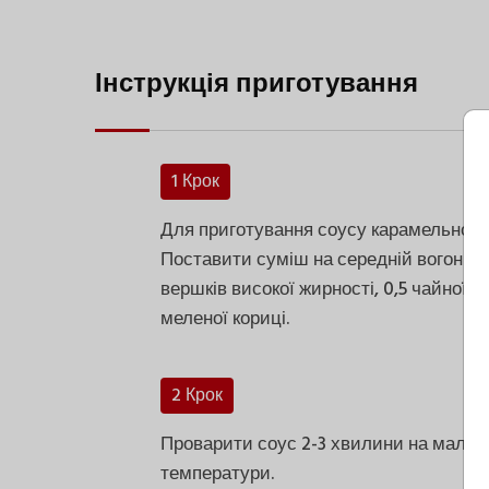
Інструкція приготування
1 Крок
Для приготування соусу карамельного 
Поставити суміш на середній вогонь і
вершків високої жирності, 0,5 чайної л
меленої кориці.
2 Крок
Проварити соус 2-3 хвилини на малень
температури.