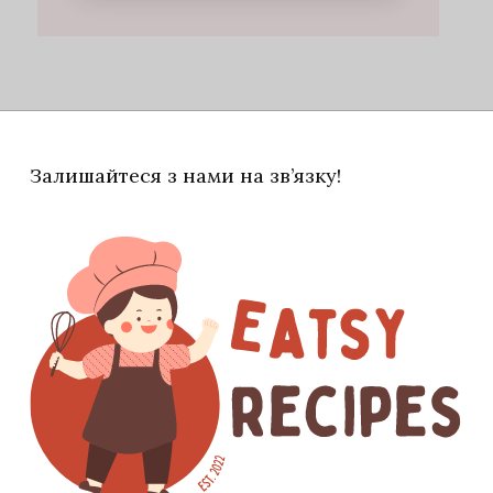
Залишайтеся з нами на зв’язку!
змішати 100 мл води і 100 грам цукру.
 випарувати третину. Додати 2 столові ложки
ожки солі, дрібку меленого чорного перцю та
кому вогні. Дати охолонути до кімнатної