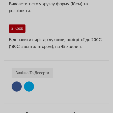
Викласти тісто у круглу форму (18см) та
розрівняти.
5 Крок
Відправити пиріг до духовки, розігрітої до 200С
(180С з вентилятором), на 45 хвилин.
Випічка Та Десерти