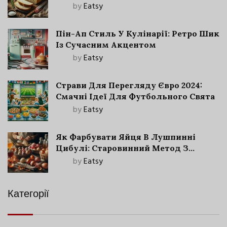
by
Eatsy
Пін-Ап Стиль У Кулінарії: Ретро Шик
Із Сучасним Акцентом
by
Eatsy
Страви Для Перегляду Євро 2024:
Смачні Ідеї Для Футбольного Свята
by
Eatsy
Як Фарбувати Яйця В Лушпинні
Цибулі: Старовинний Метод З
Сучасними Нюансами
by
Eatsy
Категорії