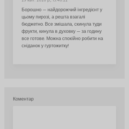
29 квіт. 2026 р., 15:40:22
Борошно — найдорожчий інгредієнт у
цьому пирозі, а решта взагалі
бюджетно. Все змішала, скинула туди
фрукти, кинула в духовку — за годину
все готове. Можна спокійно робити на
сніданок у гуртожитку!
Коментар