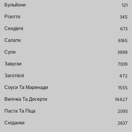
Бульйони
121
Різотто
345
Сендвічі
673
Салати
6165
Супи
3999
Закуски
7039
Заготівлі
472
Соуси Та Маринади
1555
Випічка Та Десерти
14427
Паста Та Піца
2093
Сніданки
2637