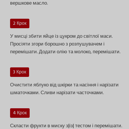
вершкове масло.
2 Крок
У мисці збити яйце із цукром до світлої маси.
Просіяти згори борошно з розпушувачем і
перемішати. Додати олію та молоко, перемішати.
3 Крок
Очистити яблуко від шкірки та насіння і нарізати
шматочками. Сливи нарізати часточками.
4 Крок
Скласти фрукти в миску з|із| тестом і перемішати.