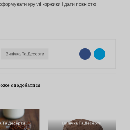
сформувати круглі коржики і дати повністю
Випічка Та Десерти
може сподобатися
а Та Десерти
Випічка Та Десерти