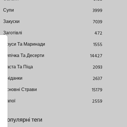
Супи
3999
Закуски
7039
Заготівлі
472
Соуси Та Маринади
1555
Випічка Та Десерти
14427
Паста Та Піца
2093
Сніданки
2637
Основні Страви
15179
Напої
2559
Популярні теги