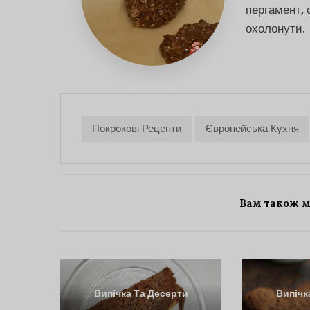
пергамент, 
охолонути.
Покрокові Рецепти
Європейська Кухня
Вам також 
Випічка Та Десерти
Випічк