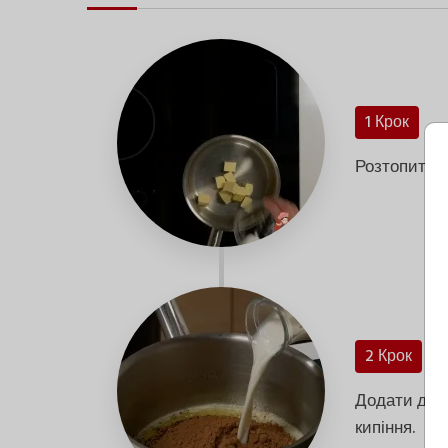
1 Крок
Розтопити 
2 Крок
Додати до о
кипіння.