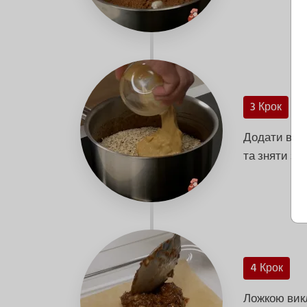
3 Крок
Додати вівс
та зняти з в
4 Крок
Ложкою викл