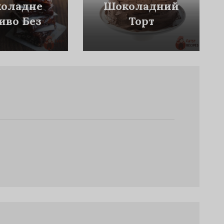
оладне
Шоколадний
иво Без
Торт
ікання