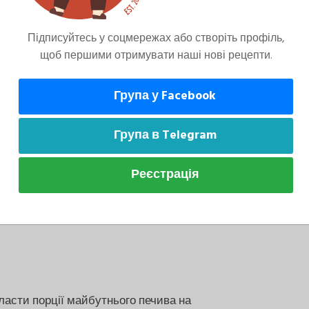
Підписуйтесь у соцмережах або створіть профіль,
щоб першими отримувати наші нові рецепти.
Група у Facebook
Група в Telegram
яні пластівці, арахісову пасту, перемішати
огню.
Реєстрація
асти порції майбутнього печива на