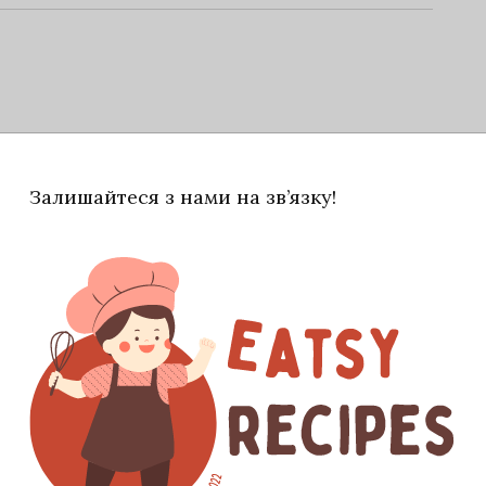
вершкове масло|мастило|.
Залишайтеся з нами на зв’язку!
лії цукор, какао та молоко, довести до