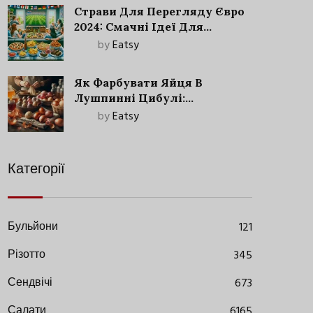
Страви Для Перегляду Євро
2024: Смачні Ідеї Для
Футбольного Свята
by
Eatsy
Як Фарбувати Яйця В
Лушпинні Цибулі:
Старовинний Метод З
by
Eatsy
Сучасними Нюансами
Категорії
Бульйони
121
Різотто
345
Сендвічі
673
Салати
6165