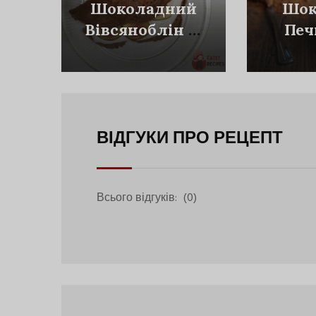
Шоколадний
Шок
Вівсяноблін Із
Печ
Сирним
Вип
Кремом Та
Інжиром
ВІДГУКИ ПРО РЕЦЕПТ
Всього відгуків:
(0)