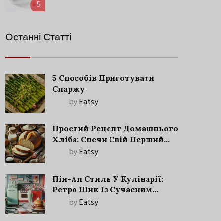
5
Останні Статті
5 Способів Приготувати
Спаржу
by
Eatsy
Простий Рецепт Домашнього
Хліба: Спечи Свій Перший
Запашний Хліб!
by
Eatsy
Пін-Ап Стиль У Кулінарії:
Ретро Шик Із Сучасним
Акцентом
by
Eatsy