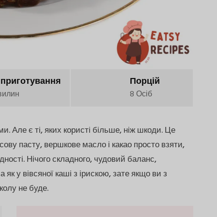
 приготування
Порцій
вилин
8 Осіб
 Але є ті, яких користі більше, ніж шкоди. Це
ісову пасту, вершкове масло і какао просто взяти,
дності. Нічого складного, чудовий баланс,
 як у вівсяної каші з ірискою, зате якщо ви з
колу не буде.