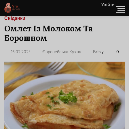
Увійти
Сніданки
Омлет Із Молоком Та
Борошном
16.02.2023
Європейська Кухня
Eatsy
0