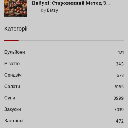
Цибулі: Старовинний Метод З
Сучасними Нюансами
by
Eatsy
Категорії
Бульйони
121
Різотто
345
Сендвічі
673
Салати
6165
Супи
3999
Закуски
7039
Заготівлі
472