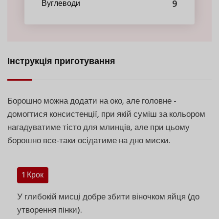
9
Вуглеводи
Інструкція приготування
Борошно можна додати на око, але головне -
домогтися консистенції, при якій суміш за кольором
нагадуватиме тісто для млинців, але при цьому
борошно все-таки осідатиме на дно миски.
1 Крок
У глибокій мисці добре збити віночком яйця (до
утворення пінки).