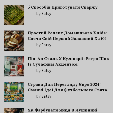
5 Способів Приготувати Спаржу
by
Eatsy
Простий Рецепт Домашнього Хліба:
Спечи Свій Перший Запашний Хліб!
by
Eatsy
Пін-Ап Стиль У Кулінарії: Ретро Шик
Із Сучасним Акцентом
by
Eatsy
Страви Для Перегляду Євро 2024:
Смачні Ідеї Для Футбольного Свята
by
Eatsy
Як Фарбувати Яйця В Лушпинні