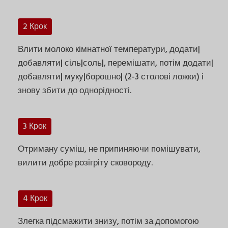
2 Крок
Влити молоко кімнатної температури, додати|
добавляти| сіль|соль|, перемішати, потім додати|
добавляти| муку|борошно| (2-3 столові ложки) і
знову збити до однорідності.
3 Крок
Отриману суміш, не припиняючи помішувати,
вилити добре розігріту сковороду.
4 Крок
Злегка підсмажити знизу, потім за допомогою