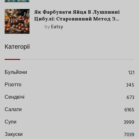
Як Фарбувати Яйця В Лушпинні
Цибулі: Старовинний Метод З
Сучасними Нюансами
by
Eatsy
Категорії
Бульйони
121
Різотто
345
Сендвічі
673
Салати
6165
Супи
3999
Закуски
7039