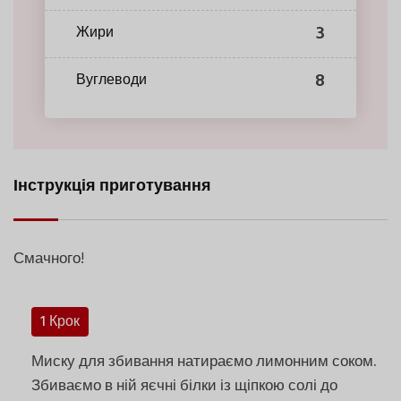
3
Жири
8
Вуглеводи
Інструкція приготування
Смачного!
1 Крок
Миску для збивання натираємо лимонним соком.
Збиваємо в ній яєчні білки із щіпкою солі до