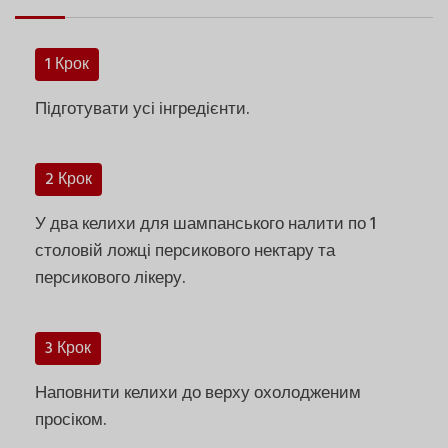
1 Крок
Підготувати усі інгредієнти.
2 Крок
У два келихи для шампанського налити по 1
столовій ложці персикового нектару та
персикового лікеру.
3 Крок
Наповнити келихи до верху охолодженим
просіком.