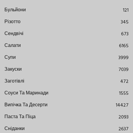
Бульйони
121
Різотто
345
Сендвічі
673
Салати
6165
Супи
3999
Закуски
7039
Заготівлі
472
Соуси Та Маринади
1555
Випічка Та Десерти
14427
Паста Та Піца
2093
Сніданки
2637