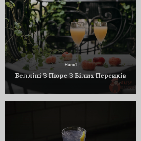
Напої
Белліні З Пюре З Білих Персиків