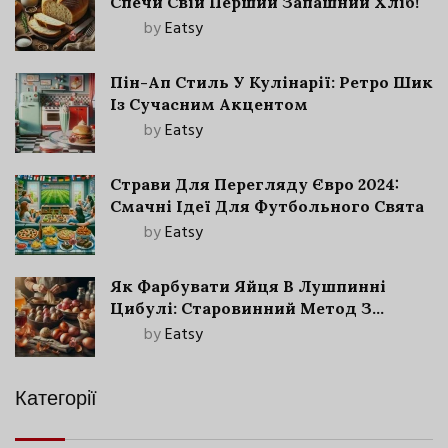
Спечи Свій Перший Запашний Хліб!
by
Eatsy
Пін-Ап Стиль У Кулінарії: Ретро Шик
Із Сучасним Акцентом
by
Eatsy
Страви Для Перегляду Євро 2024:
Смачні Ідеї Для Футбольного Свята
by
Eatsy
Як Фарбувати Яйця В Лушпинні
Цибулі: Старовинний Метод З
Сучасними Нюансами
by
Eatsy
Категорії