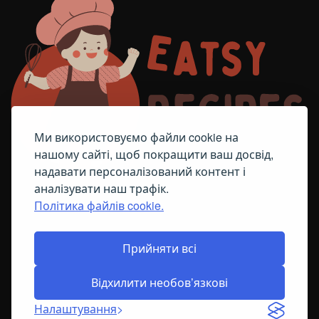
Ми використовуємо файли cookie на
нашому сайті, щоб покращити ваш досвід,
надавати персоналізований контент і
аналізувати наш трафік.
Політика файлів cookie.
FACEBOOK
TELEGRAM
ПОЛІТИКА ЩОДО ФАЙЛІВ COOKIE
Прийняти всі
Відхилити необов’язкові
© All Right Reserved
2026
Налаштування