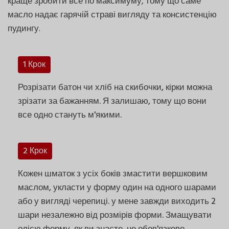
краще зробити все по максимуму, тому що саме
масло надає гарячій страві вигляду та консистенцію
пудингу.
1 Крок
Розрізати батон чи хліб на скибочки, кірки можна
зрізати за бажанням. Я залишаю, тому що вони
все одно стануть м'якими.
2 Крок
Кожен шматок з усіх боків змастити вершковим
маслом, укласти у форму один на одного шарами
або у вигляді черепиці. у мене завжди виходить 2
шари незалежно від розмірів форми. Змащувати