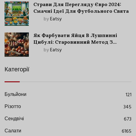
Страви Для Перегляду Євро 2024:
Смачні Ідеї Для Футбольного Свята
by
Eatsy
Як Фарбувати Яйця В Лушпинні
Цибулі: Старовинний Метод З
Сучасними Нюансами
by
Eatsy
Категорії
Бульйони
121
Різотто
345
Сендвічі
673
Салати
6165