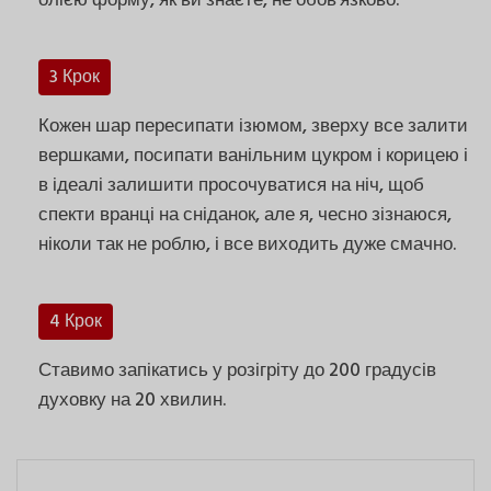
олією форму, як ви знаєте, не обов'язково.
3 Крок
Кожен шар пересипати ізюмом, зверху все залити
вершками, посипати ванільним цукром і корицею і
в ідеалі залишити просочуватися на ніч, щоб
спекти вранці на сніданок, але я, чесно зізнаюся,
ніколи так не роблю, і все виходить дуже смачно.
4 Крок
Ставимо запікатись у розігріту до 200 градусів
духовку на 20 хвилин.