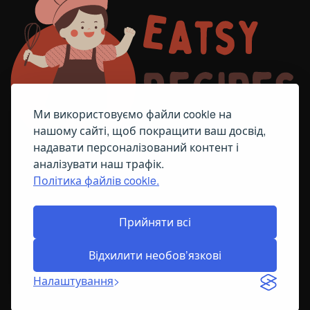
Ми використовуємо файли cookie на
нашому сайті, щоб покращити ваш досвід,
надавати персоналізований контент і
аналізувати наш трафік.
Політика файлів cookie.
FACEBOOK
TELEGRAM
ПОЛІТИКА ЩОДО ФАЙЛІВ COOKIE
Прийняти всі
Відхилити необов’язкові
© All Right Reserved
2026
Налаштування