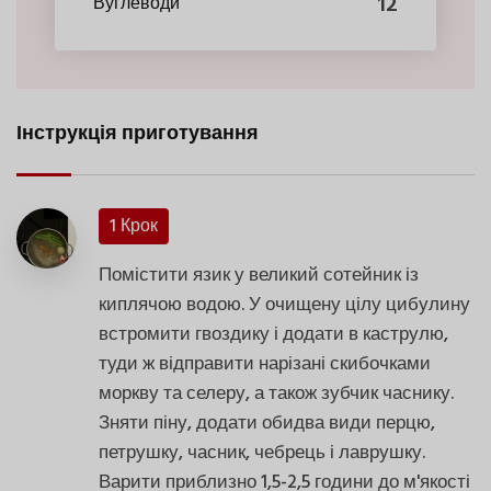
12
Вуглеводи
Інструкція приготування
1 Крок
Помістити язик у великий сотейник із
киплячою водою. У очищену цілу цибулину
встромити гвоздику і додати в каструлю,
туди ж відправити нарізані скибочками
моркву та селеру, а також зубчик часнику.
Зняти піну, додати обидва види перцю,
петрушку, часник, чебрець і лаврушку.
Варити приблизно 1,5-2,5 години до м'якості