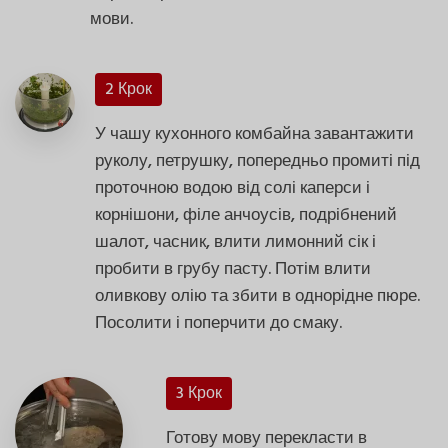
мови.
2 Крок
У чашу кухонного комбайна завантажити
руколу, петрушку, попередньо промиті під
проточною водою від солі каперси і
корнішони, філе анчоусів, подрібнений
шалот, часник, влити лимонний сік і
пробити в грубу пасту. Потім влити
оливкову олію та збити в однорідне пюре.
Посолити і поперчити до смаку.
3 Крок
Готову мову перекласти в