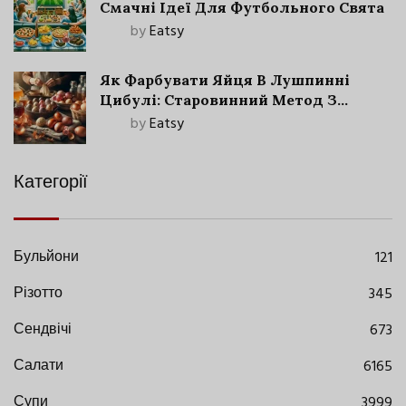
Смачні Ідеї Для Футбольного Свята
by
Eatsy
Як Фарбувати Яйця В Лушпинні
Цибулі: Старовинний Метод З
Сучасними Нюансами
by
Eatsy
Категорії
Бульйони
121
Різотто
345
Сендвічі
673
Салати
6165
Супи
3999