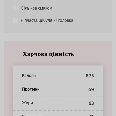
Сіль
- за смаком
Ріпчаста цибуля
- 1 головка
Харчова цінність
875
Калорії
69
Протеїни
63
Жири