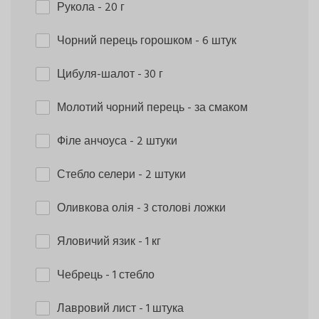
Рукола
- 20 г
Чорний перець горошком
- 6 штук
Цибуля-шалот
- 30 г
Молотий чорний перець
- за смаком
Філе анчоуса
- 2 штуки
Стебло селери
- 2 штуки
Оливкова олія
- 3 столові ложки
Яловичий язик
- 1 кг
Чебрець
- 1 стебло
Лавровий лист
- 1 штука