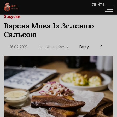
Увійти
Закуски
Варена Мова Із Зеленою
Сальсою
16.02.2023
Італійська Кухня
Eatsy
0