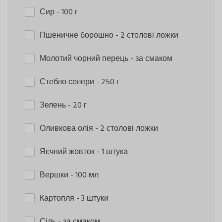
Сир
- 100 г
Пшеничне борошно
- 2 столові ложки
Молотий чорний перець
- за смаком
Стебло селери
- 250 г
Зелень
- 20 г
Оливкова олія
- 2 столові ложки
Яєчний жовток
- 1 штука
Вершки
- 100 мл
Картопля
- 3 штуки
Сіль
- за смаком