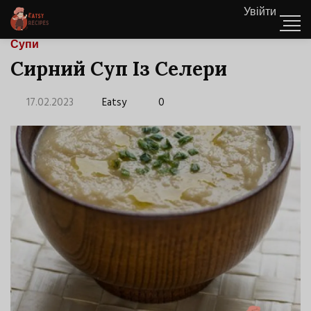
Увійти
Супи
Сирний Суп Із Селери
17.02.2023
Eatsy
0