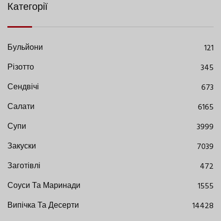
Категорії
Бульйони
121
Різотто
345
Сендвічі
673
Салати
6165
Супи
3999
Закуски
7039
Заготівлі
472
Соуси Та Маринади
1555
Випічка Та Десерти
14428