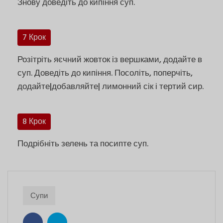
Знову доведіть до кипіння суп.
7 Крок
Розітріть яєчний жовток із вершками, додайте в
суп. Доведіть до кипіння. Посоліть, поперчіть,
додайте|добавляйте| лимонний сік і тертий сир.
8 Крок
Подрібніть зелень та посипте суп.
Супи