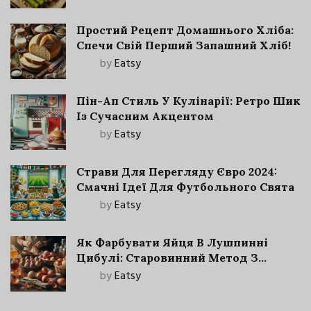
Простий Рецепт Домашнього Хліба:
Спечи Свій Перший Запашний Хліб!
by
Eatsy
Пін-Ап Стиль У Кулінарії: Ретро Шик
Із Сучасним Акцентом
by
Eatsy
Страви Для Перегляду Євро 2024:
Смачні Ідеї Для Футбольного Свята
by
Eatsy
Як Фарбувати Яйця В Лушпинні
Цибулі: Старовинний Метод З
Сучасними Нюансами
by
Eatsy