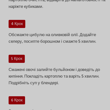
Картоплю очистіть, відваріть до напівготовності та
наріжте кубиками.
4 Крок
Обсмажте цибулю на оливковій олії. Додайте
селеру, посипте борошном і смажте 5 хвилин.
5 Крок
Смажені овочі залийте бульйоном і доведіть до
кипіння. Покладіть картоплю та варіть 5 хвилин.
Подрібніть суп у блендері.
6 Крок