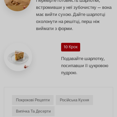
Перевірте готовність шарлотки,
встромивши у неї зубочистку — вона
має вийти сухою. Дайте шарлотці
охолонути на решітці, перш ніж
виймати з форми.
10 Крок
Подавайте шарлотку,
посипавши її цукровою
пудрою.
Покрокові Рецепти
Російська Кухня
Випічка Та Десерти