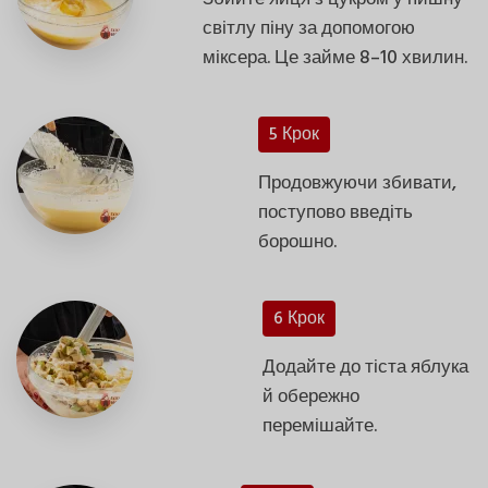
світлу піну за допомогою
міксера. Це займе 8–10 хвилин.
5 Крок
Продовжуючи збивати,
поступово введіть
борошно.
6 Крок
Додайте до тіста яблука
й обережно
перемішайте.