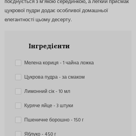
поєднується з м’якою серединкою, а легкий присмак
цукрової пудри додає особливої домашньої
елегантності цьому десерту.
Інгредієнти
Мелена кориця
- 1 чайна ложка
Цукрова пудра
- за смаком
Лимонний сік
- 10 мл
Куряче яйце
- 3 штуки
Пшеничне борошно
- 150 г
Яблуко
- 450 г