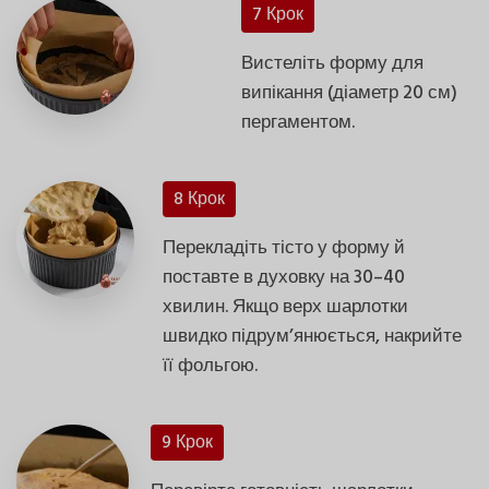
7 Крок
Вистеліть форму для
випікання (діаметр 20 см)
пергаментом.
8 Крок
Перекладіть тісто у форму й
поставте в духовку на 30–40
хвилин. Якщо верх шарлотки
швидко підрум’янюється, накрийте
її фольгою.
9 Крок