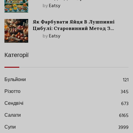
by
Eatsy
Як Фарбувати Яйця В Лушпинні
Цибулі: Старовинний Метод З
Сучасними Нюансами
by
Eatsy
Категорії
Бульйони
121
Різотто
345
Сендвічі
673
Салати
6165
Супи
3999