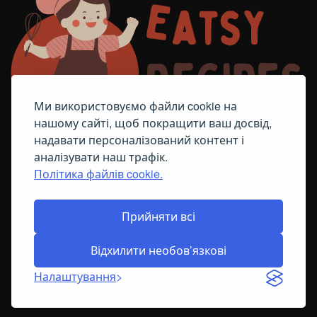
Ми використовуємо файли cookie на
нашому сайті, щоб покращити ваш досвід,
надавати персоналізований контент і
аналізувати наш трафік.
Політика файлів cookie.
FACEBOOK
TELEGRAM
ПОЛІТИКА ЩОДО ФАЙЛІВ COOKIE
Прийняти всі
Відхилити необов’язкові
© All Right Reserved
2026
Налаштування