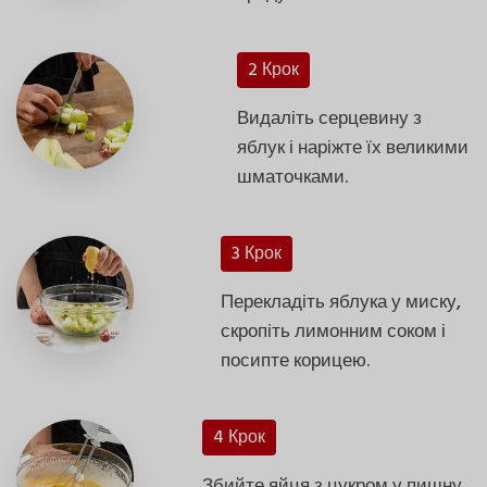
2 Крок
Видаліть серцевину з
яблук і наріжте їх великими
шматочками.
3 Крок
Перекладіть яблука у миску,
скропіть лимонним соком і
посипте корицею.
4 Крок
Збийте яйця з цукром у пишну