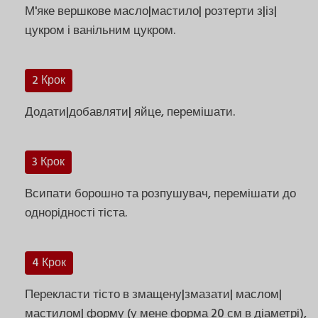
М'яке вершкове масло|мастило| розтерти з|із|
цукром і ванільним цукром.
2 Крок
Додати|добавляти| яйце, перемішати.
3 Крок
Всипати борошно та розпушувач, перемішати до
однорідності тіста.
4 Крок
Перекласти тісто в змащену|змазати| маслом|
мастилом| форму (у мене форма 20 см в діаметрі),