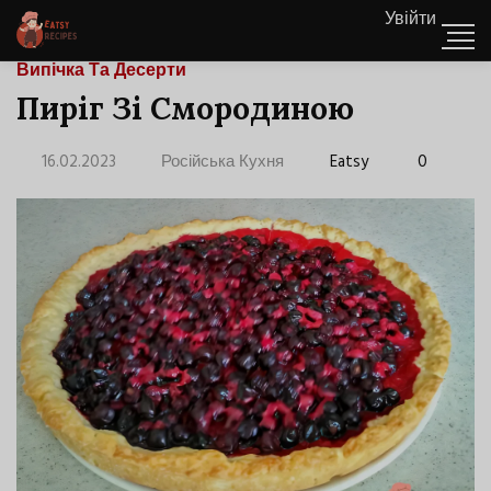
Увійти
Випічка Та Десерти
Пиріг Зі Смородиною
16.02.2023
Російська Кухня
Eatsy
0