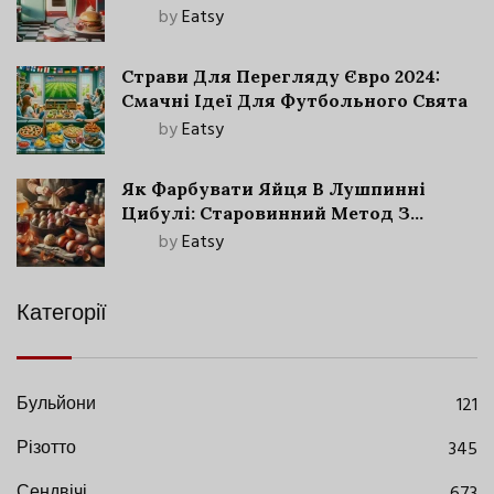
by
Eatsy
Страви Для Перегляду Євро 2024:
Смачні Ідеї Для Футбольного Свята
by
Eatsy
Як Фарбувати Яйця В Лушпинні
Цибулі: Старовинний Метод З
Сучасними Нюансами
by
Eatsy
Категорії
Бульйони
121
Різотто
345
Сендвічі
673