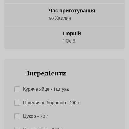
Час приготування
50 Хвилин
Порцій
1 Осіб
Інгредієнти
Куряче яйце
- 1 штука
Пшеничне борошно
- 100 г
Цукор
- 70 г