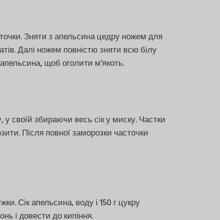
точки. Зняти з апельсина цедру ножем для
катів. Далі ножем повністю зняти всю білу
 апельсина, щоб оголити м'якоть.
 у своїй збираючи весь сік у миску. Частки
озити. Після повної заморозки часточки
ки. Сік апельсина, воду і 150 г цукру
нь і довести до кипіння.