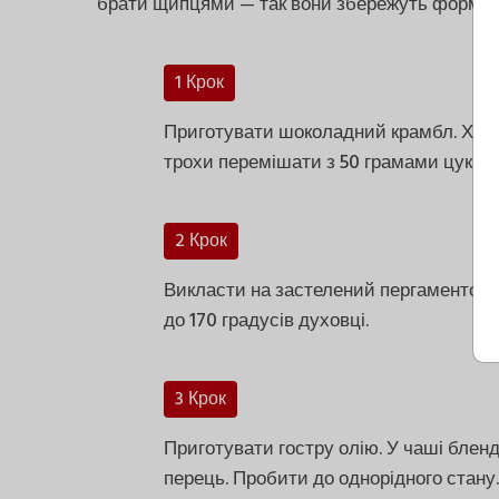
брати щипцями — так вони збережуть форму й 
1 Крок
Приготувати шоколадний крамбл. Холо
трохи перемішати з 50 грамами цукру,
2 Крок
Викласти на застелений пергаментом ли
до 170 градусів духовці.
3 Крок
Приготувати гостру олію. У чаші бленд
перець. Пробити до однорідного стану.