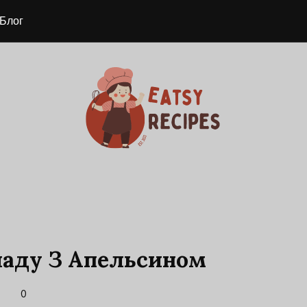
Блог
ладу З Апельсином
0