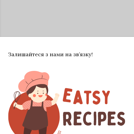
Залишайтеся з нами на зв’язку!
ксувати ганаш занурювальним блендером до
егріву. Обпечені часточки апельсина зручніше