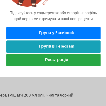
не втратять сік.
Підписуйтесь у соцмережах або створіть профіль,
щоб першими отримувати наші нові рецепти.
дне вершкове масло порубати в крихту,
Група у Facebook
 борошном і какао.
Група в Telegram
Реєстрація
ст. Випікати 15 хвилин|мінути| в розігрітій
ера змішати 200 мл олії, чилі та чорний