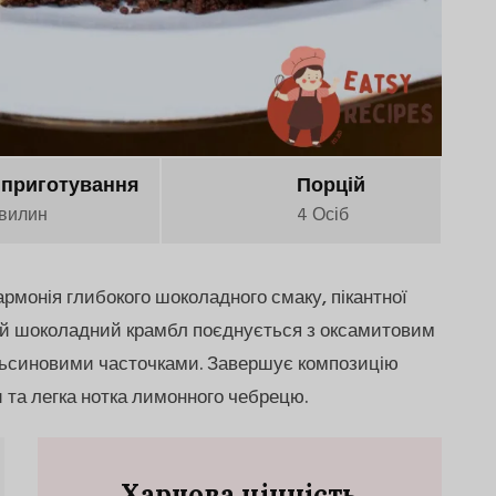
 приготування
Порцій
вилин
4 Осіб
рмонія глибокого шоколадного смаку, пікантної
хкий шоколадний крамбл поєднується з оксамитовим
ьсиновими часточками. Завершує композицію
и та легка нотка лимонного чебрецю.
Харчова цінність