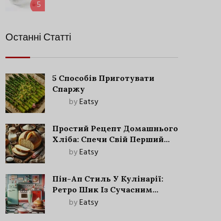
5
Останні Статті
5 Способів Приготувати
Спаржу
by
Eatsy
Простий Рецепт Домашнього
Хліба: Спечи Свій Перший
Запашний Хліб!
by
Eatsy
Пін-Ап Стиль У Кулінарії:
Ретро Шик Із Сучасним
Акцентом
by
Eatsy