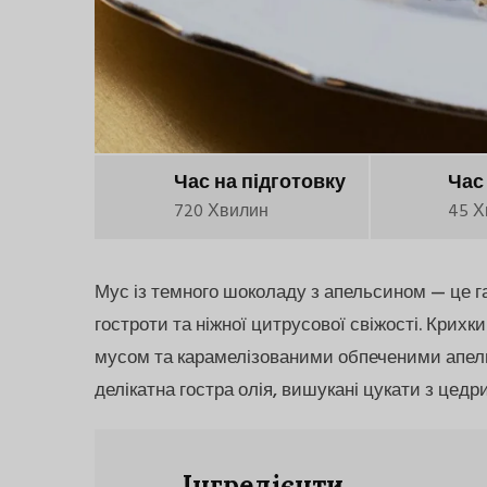
Час на підготовку
Час
720 Хвилин
45 Х
Мус із темного шоколаду з апельсином — це га
гостроти та ніжної цитрусової свіжості. Кри
мусом та карамелізованими обпеченими апел
делікатна гостра олія, вишукані цукати з цедр
Інгредієнти