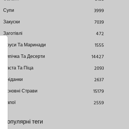
Супи
3999
Закуски
7039
Заготівлі
472
Соуси Та Маринади
1555
Випічка Та Десерти
14427
Паста Та Піца
2093
Сніданки
2637
Основні Страви
15179
Напої
2559
Популярні теги