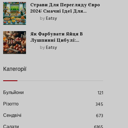
Страви Для Перегляду Євро
2024: Смачні Ідеї Для
Футбольного Свята
by
Eatsy
Як Фарбувати Яйця В
Лушпинні Цибулі:
Старовинний Метод З
by
Eatsy
Сучасними Нюансами
Категорії
Бульйони
121
Різотто
345
Сендвічі
673
Салати
6165