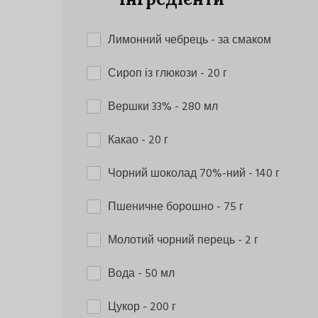
Лимонний чебрець
- за смаком
Сироп із глюкози
- 20 г
Вершки 33%
- 280 мл
Какао
- 20 г
Чорний шоколад 70%-ний
- 140 г
Пшеничне борошно
- 75 г
Молотий чорний перець
- 2 г
Вода
- 50 мл
Цукор
- 200 г