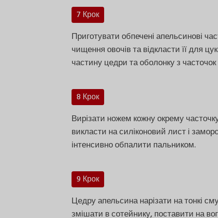
7 Крок
Приготувати обпечені апельсинові час
чищення овочів та відкласти її для цу
частину цедри та оболонку з часточок
8 Крок
Вирізати ножем кожну окрему часточку,
викласти на силіконовий лист і замор
інтенсивно обпалити пальником.
9 Крок
Цедру апельсина нарізати на тонкі смуж
змішати в сотейнику, поставити на вого