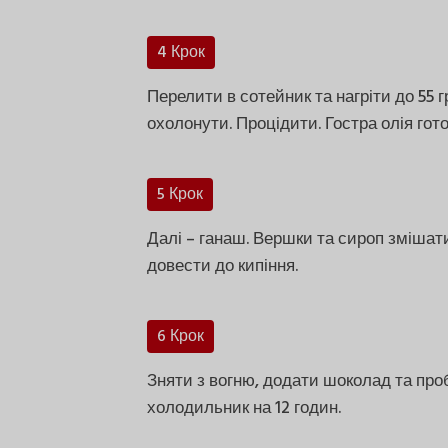
4 Крок
Перелити в сотейник та нагріти до 55 
охолонути. Процідити. Гостра олія гото
5 Крок
Далі – ганаш. Вершки та сироп змішати
довести до кипіння.
6 Крок
Зняти з вогню, додати шоколад та пр
холодильник на 12 годин.