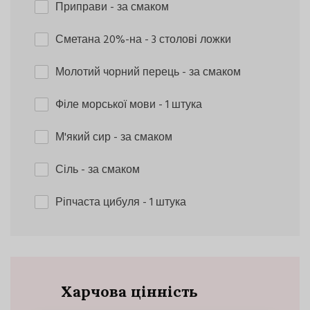
Приправи
- за смаком
Сметана 20%-на
- 3 столові ложки
Молотий чорний перець
- за смаком
Філе морської мови
- 1 штука
М'який сир
- за смаком
Сіль
- за смаком
Ріпчаста цибуля
- 1 штука
Харчова цінність