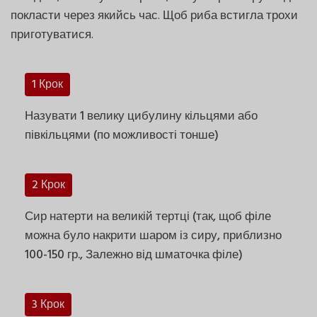
покласти через якийсь час. Щоб риба встигла трохи
приготуватися.
1 Крок
Назувати 1 велику цибулину кільцями або
півкільцями (по можливості тонше)
2 Крок
Сир натерти на великій тертці (так, щоб філе
можна було накрити шаром із сиру, приблизно
100-150 гр., Залежно від шматочка філе)
3 Крок