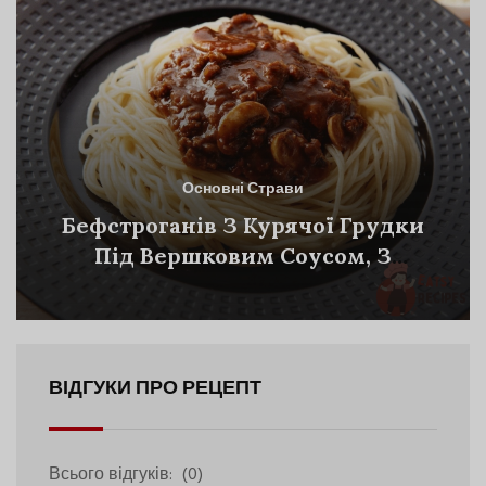
Основні Страви
Бефстроганів З Курячої Грудки
Під Вершковим Соусом, З
Грибами Та Спагетті
ВІДГУКИ ПРО РЕЦЕПТ
Всього відгуків:
(0)