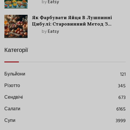
by
Eatsy
Як Фарбувати Яйця В Лушпинні
Цибулі: Старовинний Метод З
Сучасними Нюансами
by
Eatsy
Категорії
Бульйони
121
Різотто
345
Сендвічі
673
Салати
6165
Супи
3999