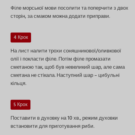
Філе морської мови посолити та поперчити з двох
сторін, за смаком можна додати приправи.
4 Крок
На лист налити трохи соняшникової/оливкової
олії і покласти філе. Потім філе промазати
сметаною так, щоб був невеликий шар, але сама
сметана не стікала. Наступний шар – цибульні
кільця.
5 Крок
Поставити в духовку на 10 хв., режим духовки
встановити для приготування риби.