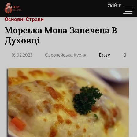
Увійти
Основні Страви
Морська Мова Запечена В
Духовці
16.02.2023
Європейська Кухня
Eatsy
0