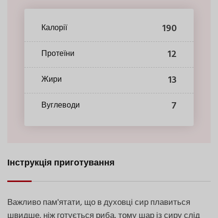
190
Калорії
12
Протеїни
13
Жири
7
Вуглеводи
Інструкція приготування
Важливо пам'ятати, що в духовці сир плавиться
швидше, ніж готується риба, тому шар із сиру слід