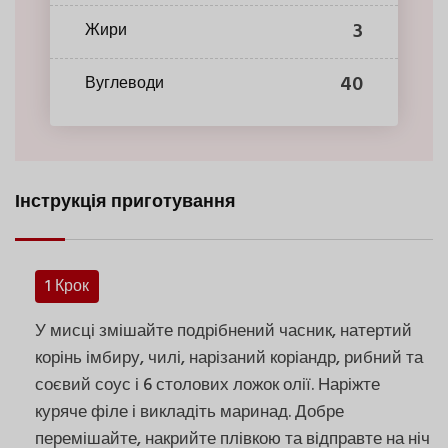
3
Жири
40
Вуглеводи
Інструкція приготування
1 Крок
У мисці змішайте подрібнений часник, натертий
корінь імбиру, чилі, нарізаний коріандр, рибний та
соєвий соус і 6 столових ложок олії. Наріжте
куряче філе і викладіть маринад. Добре
перемішайте, накрийте плівкою та відправте на ніч