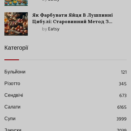
Як Фарбувати Яйця В Лушпинні
Цибулі: Старовинний Метод З
Сучасними Нюансами
by
Eatsy
Категорії
Бульйони
121
Різотто
345
Сендвічі
673
Салати
6165
Супи
3999
Закуски
7039