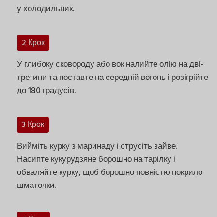
у холодильник.
2 Крок
У глибоку сковороду або вок налийте олію на дві-
третини та поставте на середній вогонь і розігрійте
до 180 градусів.
3 Крок
Вийміть курку з маринаду і струсіть зайве.
Насипте кукурудзяне борошно на тарілку і
обваляйте курку, щоб борошно повністю покрило
шматочки.