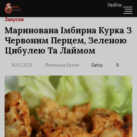
Увійти
Закуски
Маринована Імбирна Курка З
Червоним Перцем, Зеленою
Цибулею Та Лаймом
16.02.2023
Японська Кухня
Eatsy
0