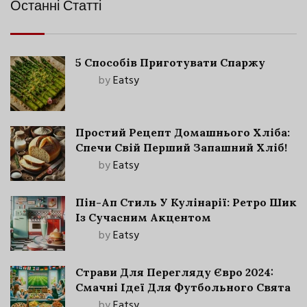
Останні Статті
5 Способів Приготувати Спаржу
by
Eatsy
Простий Рецепт Домашнього Хліба:
Спечи Свій Перший Запашний Хліб!
by
Eatsy
Пін-Ап Стиль У Кулінарії: Ретро Шик
Із Сучасним Акцентом
by
Eatsy
Страви Для Перегляду Євро 2024:
Смачні Ідеї Для Футбольного Свята
by
Eatsy