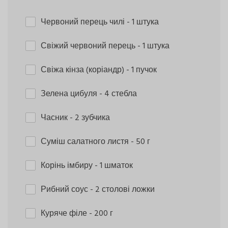
Червоний перець чилі
- 1 штука
Свіжий червоний перець
- 1 штука
Свіжа кінза (коріандр)
- 1 пучок
Зелена цибуля
- 4 стебла
Часник
- 2 зубчика
Суміш салатного листя
- 50 г
Корінь імбиру
- 1 шматок
Рибний соус
- 2 столові ложки
Куряче філе
- 200 г