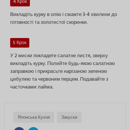
4 Крок
Викладіть курку в олію і смажте 3-4 хвилини до
готовності та золотистої скоринки.
5 Крок
У 2 миски покладете салатне листя, зверху
викладіть курку. Полийте будь-якою салатною
заправкою і прикрасьте нарізаною зеленою
цибулею та червоним перцем. Подавайте з
часточками лайма.
Японська Кухня
Закуски