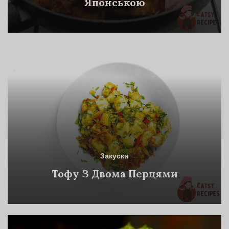
Японською
Закуски
Тофу З Двома Перцями