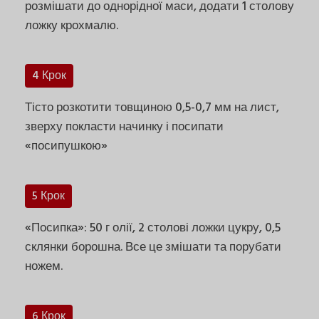
розмішати до однорідної маси, додати 1 столову
ложку крохмалю.
4 Крок
Тісто розкотити товщиною 0,5-0,7 мм на лист,
зверху покласти начинку і посипати
«посипушкою»
5 Крок
«Посипка»: 50 г олії, 2 столові ложки цукру, 0,5
склянки борошна. Все це змішати та порубати
ножем.
6 Крок