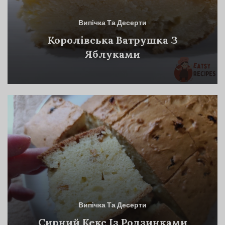
Випічка Та Десерти
Королівська Ватрушка З
Яблуками
Випічка Та Десерти
Сирний Кекс Із Родзинками