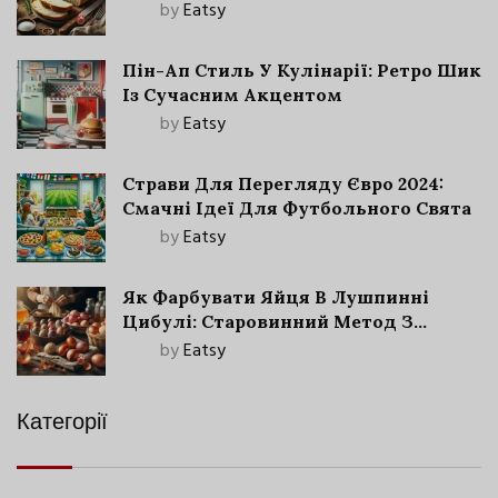
by
Eatsy
Пін-Ап Стиль У Кулінарії: Ретро Шик
Із Сучасним Акцентом
by
Eatsy
Страви Для Перегляду Євро 2024:
Смачні Ідеї Для Футбольного Свята
by
Eatsy
Як Фарбувати Яйця В Лушпинні
Цибулі: Старовинний Метод З
Сучасними Нюансами
by
Eatsy
Категорії