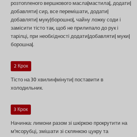
розтопленого вершкового масла|мастила|, додати|
добавляти| сир, все перемішати, додати|
добавляти| муку|борошно|, чайну ложку соди і
замісити тісто так, щоб не прилипало до рук і
тарілці, при необхідності додати|добавляти| муки|
борошна|.
2 Крок
Тісто на 30 хвилин|мінути| поставити в
холодильник.
3 Крок
Начинка: лимони разом зі шкіркою прокрутити на
м'ясорубці, змішати зі склянкою цукру та