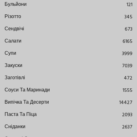
Бульйони
121
Різотто
345
Сендвічі
673
Салати
6165
Супи
3999
Закуски
7039
Заготівлі
472
Соуси Та Маринади
1555
Випічка Та Десерти
14427
Паста Та Піца
2093
Сніданки
2637