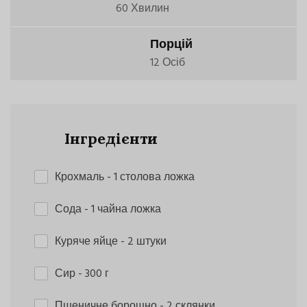
60 Хвилин
Порцій
12 Осіб
Інгредієнти
Крохмаль
- 1 столова ложка
Сода
- 1 чайна ложка
Куряче яйце
- 2 штуки
Сир
- 300 г
Пшеничне борошно
- 2 склянки