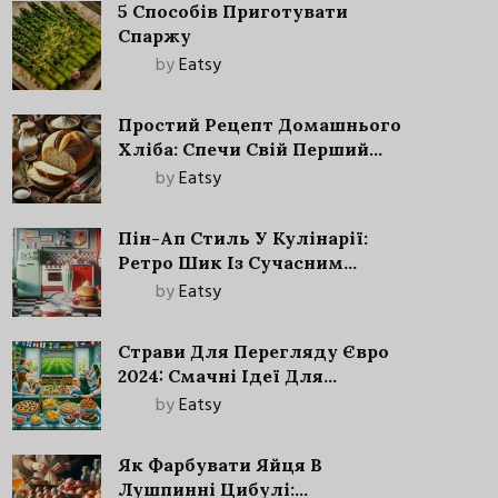
5 Способів Приготувати
Спаржу
by
Eatsy
Простий Рецепт Домашнього
Хліба: Спечи Свій Перший
Запашний Хліб!
by
Eatsy
Пін-Ап Стиль У Кулінарії:
Ретро Шик Із Сучасним
Акцентом
by
Eatsy
Страви Для Перегляду Євро
2024: Смачні Ідеї Для
Футбольного Свята
by
Eatsy
Як Фарбувати Яйця В
Лушпинні Цибулі: