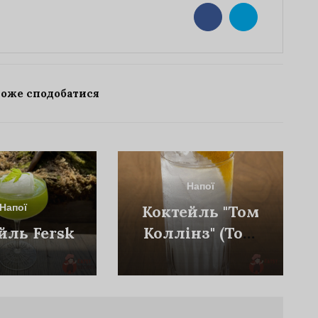
може сподобатися
Напої
Напої
Коктейль "Том
йль Fersk
Коллінз" (Tom
Collins)