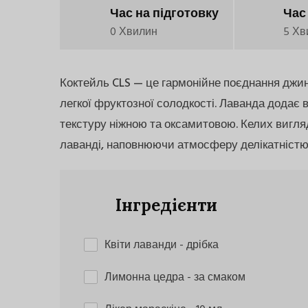
Час на підготовку
Час
0 Хвилин
5 Хв
Коктейль CLS — це гармонійне поєднання джину
легкої фруктозної солодкості. Лаванда додає в
текстуру ніжною та оксамитовою. Келих вигляд
лаванді, наповнюючи атмосферу делікатністю 
Інгредієнти
Квіти лаванди
- дрібка
Лимонна цедра
- за смаком