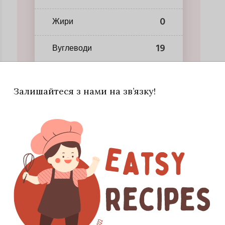
0
Жири
19
Вуглеводи
Залишайтеся з нами на зв’язку!
 інгредієнти та добре збивайте білок окремо до
а бузиновий лікер для ніжнішого аромату або додати