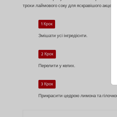
трохи лаймового соку для яскравішого акценту
1 Крок
Змішати усі інгредієнти.
2 Крок
Перелити у келих.
3 Крок
Прикрасити цедрою лимона та гілочко