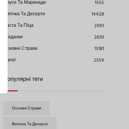
Соуси Та Маринади
1555
Випічка Та Десерти
14428
Паста Та Піца
2093
Сніданки
2639
Основні Страви
15181
Напої
2559
Популярні теги
Основні Страви
Випічка Та Десерти