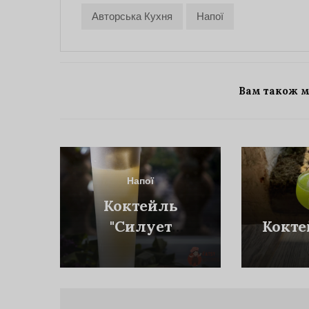
Авторська Кухня
Напої
Вам також 
Напої
Коктейль
"Силует
Кокте
Ніжності" Від
Шеф-Бармена
Mercedes Bar