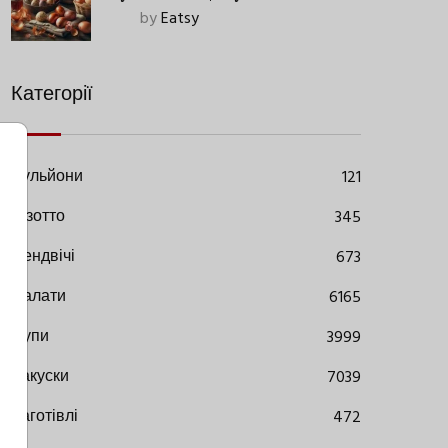
Старовинний Метод З
by
Eatsy
Сучасними Нюансами
Категорії
Бульйони
121
Різотто
345
Сендвічі
673
Салати
6165
Супи
3999
Закуски
7039
Заготівлі
472