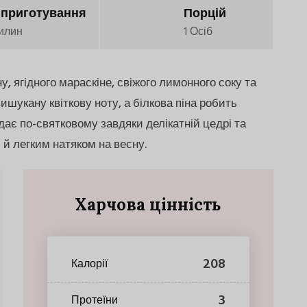
 приготування
Порцій
илин
1 Осіб
, ягідного мараскіне, свіжого лимонного соку та
ишукану квіткову ноту, а білкова піна робить
ає по-святковому завдяки делікатній цедрі та
й легким натяком на весну.
Харчова цінність
208
Калорії
3
Протеїни