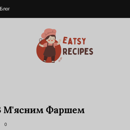
Блог
З М'ясним Фаршем
0