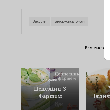
Закуски
Білоруська Кухня
Вам також 
Закуски
З
Цепеліни З
Фаршем
Індич