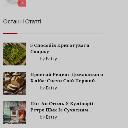
5
Останні Статті
5 Способів Приготувати
Спаржу
by
Eatsy
Простий Рецепт Домашнього
Хліба: Спечи Свій Перший
Запашний Хліб!
by
Eatsy
Пін-Ап Стиль У Кулінарії:
Ретро Шик Із Сучасним
Акцентом
by
Eatsy