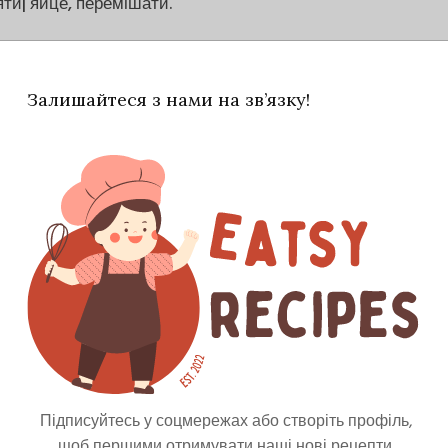
яти| яйце, перемішати.
Залишайтеся з нами на зв’язку!
оркву натерти на тертці, змішати з
ртопляну масу, потім трохи фаршу, і знову
у.
 на олії з обох боків до рум'яної скоринки.
Підписуйтесь у соцмережах або створіть профіль,
щоб першими отримувати наші нові рецепти.