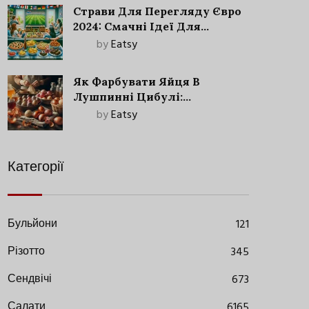
Страви Для Перегляду Євро
2024: Смачні Ідеї Для
Футбольного Свята
by
Eatsy
Як Фарбувати Яйця В
Лушпинні Цибулі:
Старовинний Метод З
by
Eatsy
Сучасними Нюансами
Категорії
Бульйони
121
Різотто
345
Сендвічі
673
Салати
6165