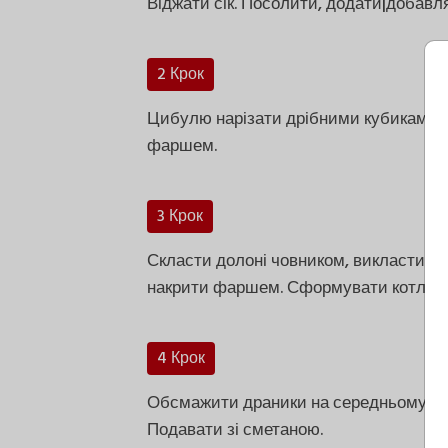
Віджати сік. Посолити, додати|добавл
2 Крок
Цибулю нарізати дрібними кубиками, м
фаршем.
3 Крок
Скласти долоні човником, викласти ка
накрити фаршем. Сформувати котлетк
4 Крок
Обсмажити драники на середньому вогні
Подавати зі сметаною.