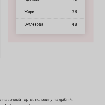
26
Жири
48
Вуглеводи
на великій тертці, половину на дрібній.