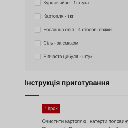
Куряче яйце
- 1 штука
Картопля
- 1 кг
Рослинна олія
- 4 столові ложки
Сіль
- за смаком
Ріпчаста цибуля
- штук
Інструкція приготування
1 Крок
Очистити картоплю і натерти половину 