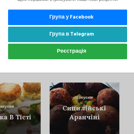
Група у Facebook
Група в Telegram
Реєстрація
може сподобатися
Закуски
акуски
Сицилійські
ка В Тісті
Аранчіні