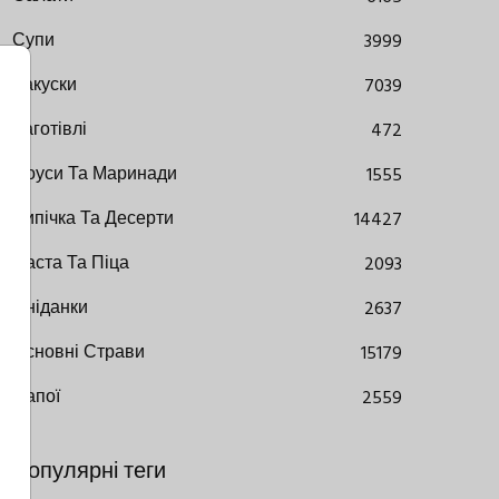
Супи
3999
Закуски
7039
Заготівлі
472
Соуси Та Маринади
1555
Випічка Та Десерти
14427
Паста Та Піца
2093
Сніданки
2637
Основні Страви
15179
Напої
2559
Популярні теги