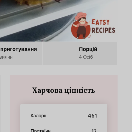
 приготування
Порцій
вилин
4 Осіб
Харчова цінність
461
Калорії
12
Протеїни