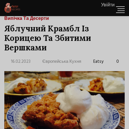
Увійти
Випічка Та Десерти
Яблучний Крамбл Із
Корицею Та Збитими
Вершками
16.02.2023
Європейська Кухня
Eatsy
0