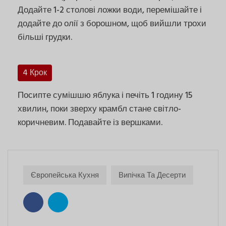
Додайте 1-2 столові ложки води, перемішайте і
додайте до олії з борошном, щоб вийшли трохи
більші грудки.
4 Крок
Посипте сумішшю яблука і печіть 1 годину 15
хвилин, поки зверху крамбл стане світло-
коричневим. Подавайте із вершками.
Європейська Кухня
Випічка Та Десерти