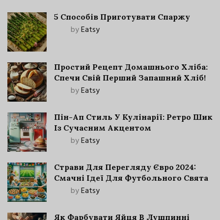
5 Способів Приготувати Спаржу
by
Eatsy
Простий Рецепт Домашнього Хліба:
Спечи Свій Перший Запашний Хліб!
by
Eatsy
Пін-Ап Стиль У Кулінарії: Ретро Шик
Із Сучасним Акцентом
by
Eatsy
Страви Для Перегляду Євро 2024:
Смачні Ідеї Для Футбольного Свята
by
Eatsy
Як Фарбувати Яйця В Лушпинні