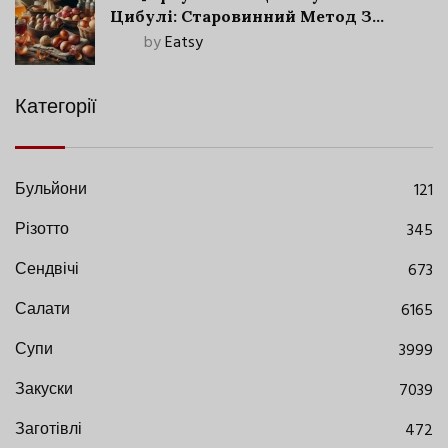
Цибулі: Старовинний Метод З
Сучасними Нюансами
by
Eatsy
Категорії
Бульйони
121
Різотто
345
Сендвічі
673
Салати
6165
Супи
3999
Закуски
7039
Заготівлі
472