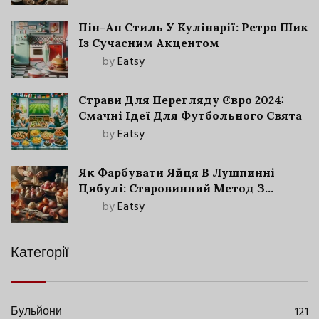
Пін-Ап Стиль У Кулінарії: Ретро Шик
Із Сучасним Акцентом
by
Eatsy
Страви Для Перегляду Євро 2024:
Смачні Ідеї Для Футбольного Свята
by
Eatsy
Як Фарбувати Яйця В Лушпинні
Цибулі: Старовинний Метод З
Сучасними Нюансами
by
Eatsy
Категорії
Бульйони
121