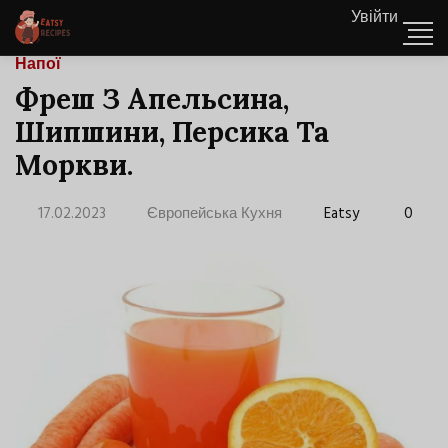
Увійти
Напої
Фреш З Апельсина,
Шипшини, Персика Та
Моркви.
17.02.2023
Європейська Кухня
Eatsy
0