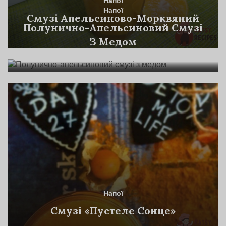
Напої
Напої
Смузі Апельсиново-Морквяний
Полунично-Апельсиновий Смузі
З Медом
Напої
Смузі «Пустеле Сонце»