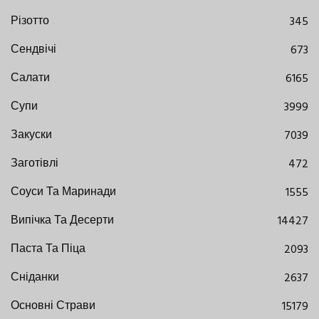
Різотто
345
Сендвічі
673
Салати
6165
Супи
3999
Закуски
7039
Заготівлі
472
Соуси Та Маринади
1555
Випічка Та Десерти
14427
Паста Та Піца
2093
Сніданки
2637
Основні Страви
15179