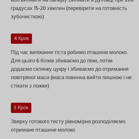
або випікати на папері). Випікати в духовці при 200
градусах 15-20 хвилин (перевірити на готовність
зубочисткою)
4 Крок
Під час випікання тіста робимо пташине молоко.
Для цього 6 білків збиваємо до піни, потім
додаємо склянку цукру і збиваємо до отримання
повітряної маси (маса повинна вийти пишною і не
стікати з ложки)
5 Крок
Зверху готового тесту рівномірно розподіляємо
отримане пташине молоко