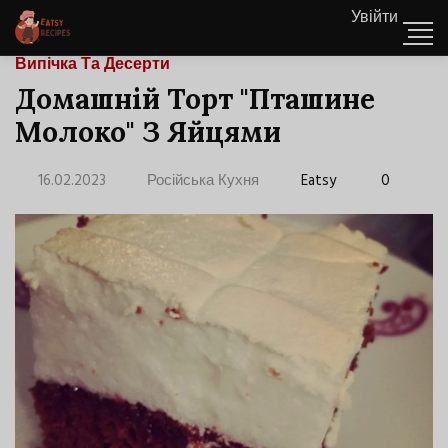
Увійти
Випічка Та Десерти
Домашній Торт "Пташине
Молоко" З Яйцями
16.02.2023
Російська Кухня
Eatsy
0