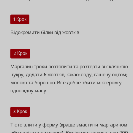
1 Крок
Відокремити білки від жовтків
2 Крок
Маргарин трохи розтопити та розтерти зі склянкою
цукру, додати 6 жовтків; какао; соду, гашену оцтом;
молоко та борошно. Все добре збити міксером у
однорідну масу.
3 Крок
Тісто влити у форму (краще змастити маргарином