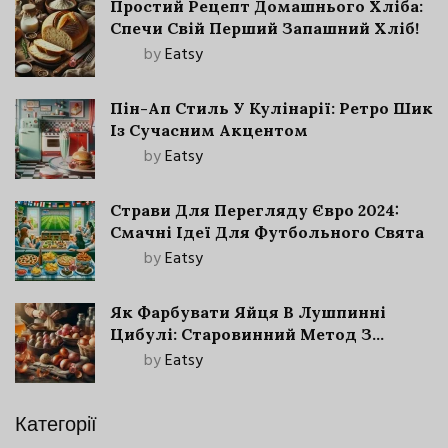
Простий Рецепт Домашнього Хліба:
Спечи Свій Перший Запашний Хліб!
by
Eatsy
Пін-Ап Стиль У Кулінарії: Ретро Шик
Із Сучасним Акцентом
by
Eatsy
Страви Для Перегляду Євро 2024:
Смачні Ідеї Для Футбольного Свята
by
Eatsy
Як Фарбувати Яйця В Лушпинні
Цибулі: Старовинний Метод З
Сучасними Нюансами
by
Eatsy
Категорії