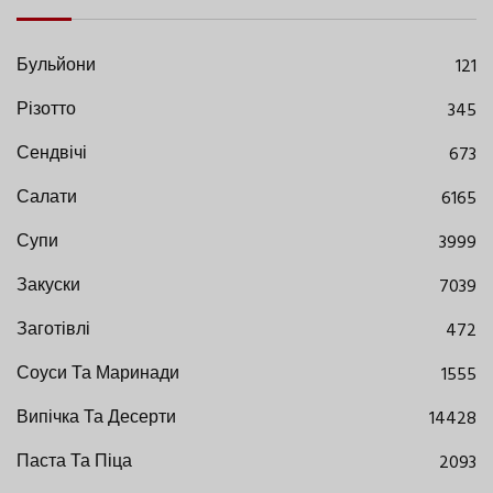
Бульйони
121
Різотто
345
Сендвічі
673
Салати
6165
Супи
3999
Закуски
7039
Заготівлі
472
Соуси Та Маринади
1555
Випічка Та Десерти
14428
Паста Та Піца
2093