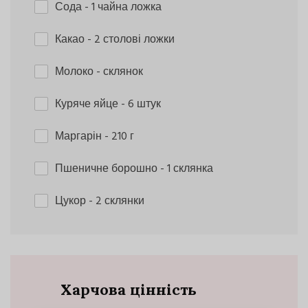
Сода
- 1 чайна ложка
Какао
- 2 столові ложки
Молоко
- склянок
Куряче яйце
- 6 штук
Маргарін
- 210 г
Пшеничне борошно
- 1 склянка
Цукор
- 2 склянки
Харчова цінність