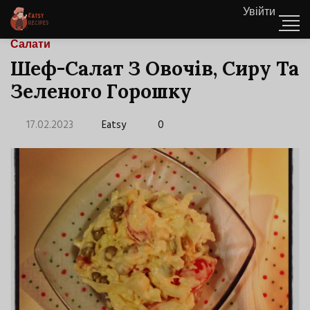
Увійти
Салати
Шеф-Салат З Овочів, Сиру Та
Зеленого Горошку
17.02.2023
Eatsy
0