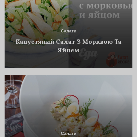
Салати
Капустяний Салат З Морквою Та
Яйцем
Салати