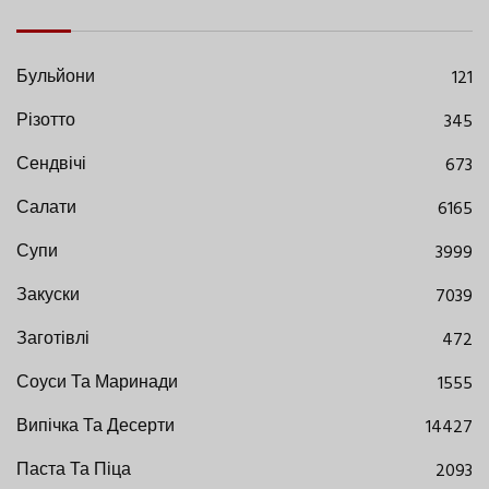
Бульйони
121
Різотто
345
Сендвічі
673
Салати
6165
Супи
3999
Закуски
7039
Заготівлі
472
Соуси Та Маринади
1555
Випічка Та Десерти
14427
Паста Та Піца
2093