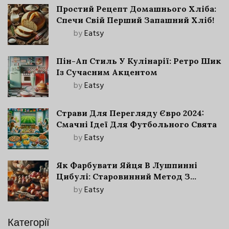
Простий Рецепт Домашнього Хліба:
Спечи Свій Перший Запашний Хліб!
by
Eatsy
Пін-Ап Стиль У Кулінарії: Ретро Шик
Із Сучасним Акцентом
by
Eatsy
Страви Для Перегляду Євро 2024:
Смачні Ідеї Для Футбольного Свята
by
Eatsy
Як Фарбувати Яйця В Лушпинні
Цибулі: Старовинний Метод З
Сучасними Нюансами
by
Eatsy
Категорії