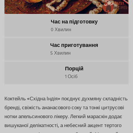
Час на підготовку
0 Хвилин
Час приготування
5 Хвилин
Порцій
1 Осіб
Коктейль «Східна Індія» поєднує духмяну складність
бренді, свіжість ананасового соку та тонкі цитрусові
нотки апельсинового лікеру. Легкий мараскін додає
вишуканої делікатності, а небесний акцент тертого