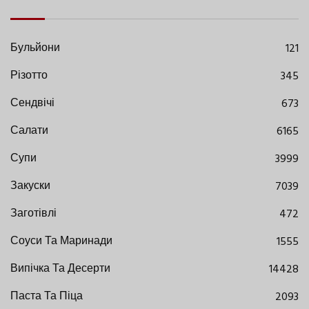
Бульйони
121
Різотто
345
Сендвічі
673
Салати
6165
Супи
3999
Закуски
7039
Заготівлі
472
Соуси Та Маринади
1555
Випічка Та Десерти
14428
Паста Та Піца
2093