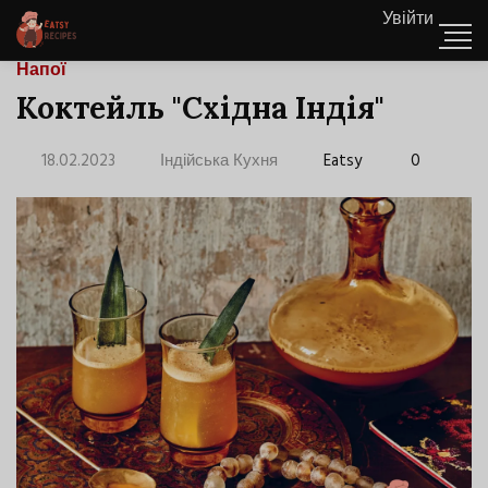
Увійти
Напої
Коктейль "Східна Індія"
18.02.2023
Індійська Кухня
Eatsy
0