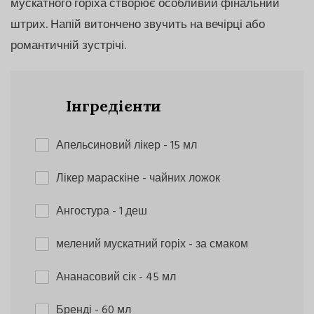
мускатного горіха створює особливий фінальний
штрих. Напій витончено звучить на вечірці або
романтичній зустрічі.
Інгредієнти
Апельсиновий лікер
- 15 мл
Лікер мараскіне
- чайних ложок
Ангостура
- 1 деш
мелений мускатний горіх
- за смаком
Ананасовий сік
- 45 мл
Бренді
- 60 мл