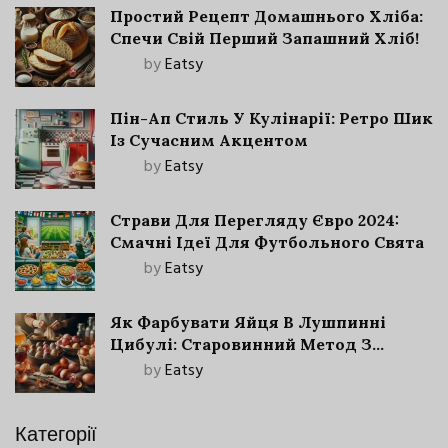
Простий Рецепт Домашнього Хліба:
Спечи Свій Перший Запашний Хліб!
by
Eatsy
Пін-Ап Стиль У Кулінарії: Ретро Шик
Із Сучасним Акцентом
by
Eatsy
Страви Для Перегляду Євро 2024:
Смачні Ідеї Для Футбольного Свята
by
Eatsy
Як Фарбувати Яйця В Лушпинні
Цибулі: Старовинний Метод З
Сучасними Нюансами
by
Eatsy
Категорії