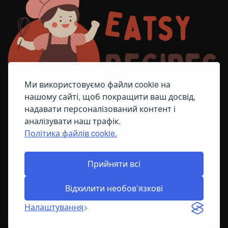
Ми використовуємо файли cookie на
нашому сайті, щоб покращити ваш досвід,
надавати персоналізований контент і
аналізувати наш трафік.
Політика файлів cookie.
FACEBOOK
TELEGRAM
ПОЛІТИКА ЩОДО ФАЙЛІВ COOKIE
Прийняти всі
Відхилити необов’язкові
© All Right Reserved
2026
Налаштування