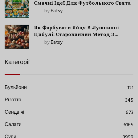
Смачні Ідеї Для Футбольного Свята
by
Eatsy
Як Фарбувати Яйця В Лушпинні
Цибулі: Старовинний Метод З
Сучасними Нюансами
by
Eatsy
Категорії
Бульйони
121
Різотто
345
Сендвічі
673
Салати
6165
Супи
3999