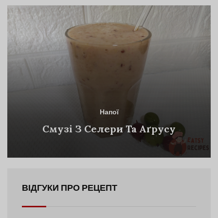
Напої
Смузі З Селери Та Аґрусу
ВІДГУКИ ПРО РЕЦЕПТ