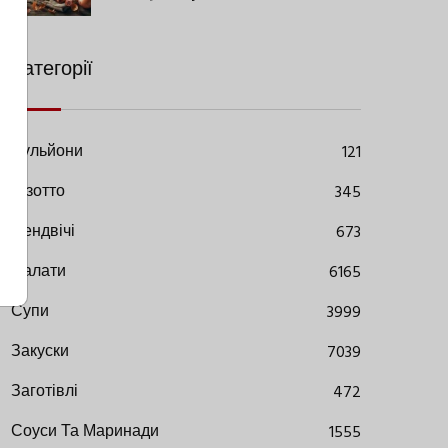
Сучасними Нюансами
Категорії
Бульйони
121
Різотто
345
Сендвічі
673
Салати
6165
Супи
3999
Закуски
7039
Заготівлі
472
Соуси Та Маринади
1555