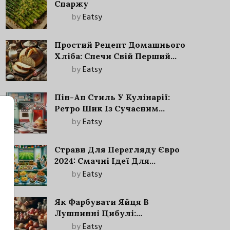
Спаржу
by
Eatsy
Простий Рецепт Домашнього
Хліба: Спечи Свій Перший
Запашний Хліб!
by
Eatsy
Пін-Ап Стиль У Кулінарії:
Ретро Шик Із Сучасним
Акцентом
by
Eatsy
Страви Для Перегляду Євро
2024: Смачні Ідеї Для
Футбольного Свята
by
Eatsy
Як Фарбувати Яйця В
Лушпинні Цибулі:
Старовинний Метод З
by
Eatsy