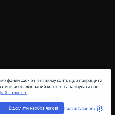
мо файли cookie на нашому сайті, щоб покращити
OOKIE
вати персоналізований контент і аналізувати наш
файлів cookie.
Відхилити необов’язкові
Налаштування