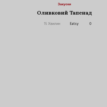
Закуски
Оливковий Тапенад
15 Хвилин
Eatsy
0