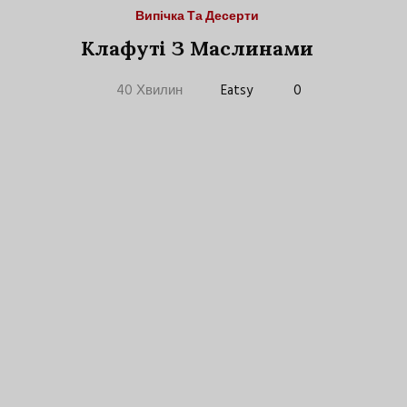
Випічка Та Десерти
Клафуті З Маслинами
40 Хвилин
Eatsy
0