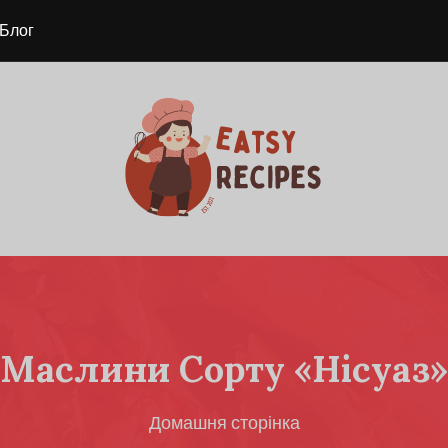
Блог
Маслини Сорту «Нісуаз»
Домашня сторінка