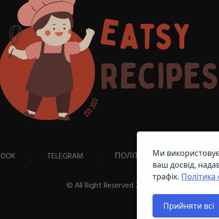
Ми використовує
BOOK
TELEGRAM
ПОЛІТИКА ЩОДО ФАЙЛІВ C
ваш досвід, нада
трафік.
Політика 
© All Right Reserved
2026
Прийняти всі