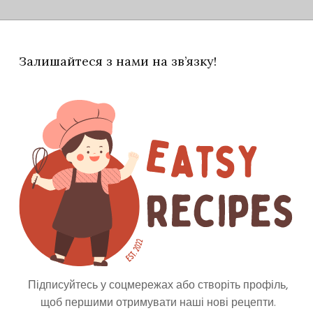
Залишайтеся з нами на зв’язку!
и лише стиглу, ароматну вишню, а чай лапсан-
еребити фруктові ноти. Подавати рекомендую у
роцідити. Вийде пюре.
ьким бальзамом, лимонним соком, цукровим
Підписуйтесь у соцмережах або створіть профіль,
щоб першими отримувати наші нові рецепти.