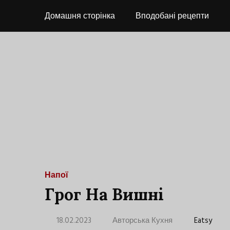
Домашня сторінка
Вподобані рецепти
Напої
Грог На Вишні
18.02.2023
Авторська Кухня
Eatsy