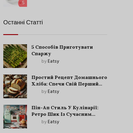
5
Останні Статті
5 Способів Приготувати
Спаржу
by
Eatsy
Простий Рецепт Домашнього
Хліба: Спечи Свій Перший
Запашний Хліб!
by
Eatsy
Пін-Ап Стиль У Кулінарії:
Ретро Шик Із Сучасним
Акцентом
by
Eatsy