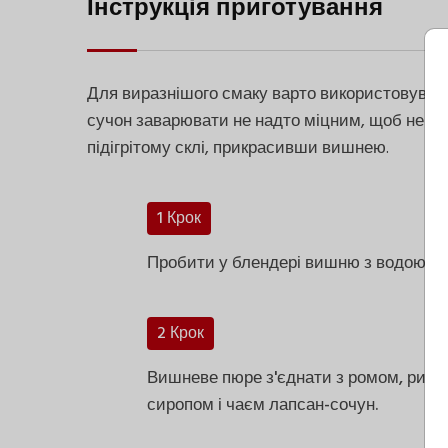
Інструкція приготування
Для виразнішого смаку варто використовуват
сучон заварювати не надто міцним, щоб не п
підігрітому склі, прикрасивши вишнею.
1 Крок
Пробити у блендері вишню з водою. П
2 Крок
Вишневе пюре з'єднати з ромом, риз
сиропом і чаєм лапсан-сочун.