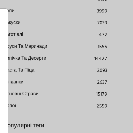
Супи
3999
Закуски
7039
Заготівлі
472
Соуси Та Маринади
1555
Випічка Та Десерти
14427
Паста Та Піца
2093
Сніданки
2637
Основні Страви
15179
Напої
2559
Популярні теги