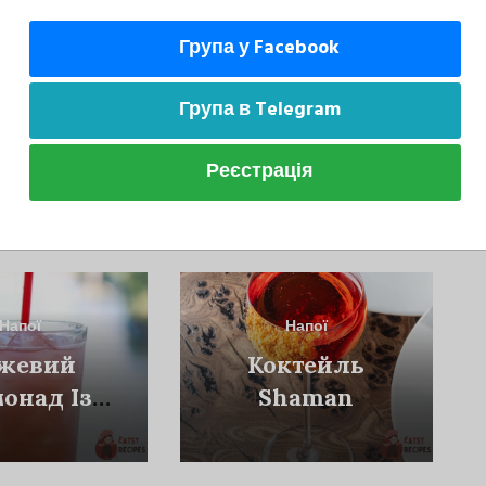
Група у Facebook
Група в Telegram
Реєстрація
може сподобатися
Напої
Напої
жевий
Коктейль
онад Із
Shaman
Чаєм