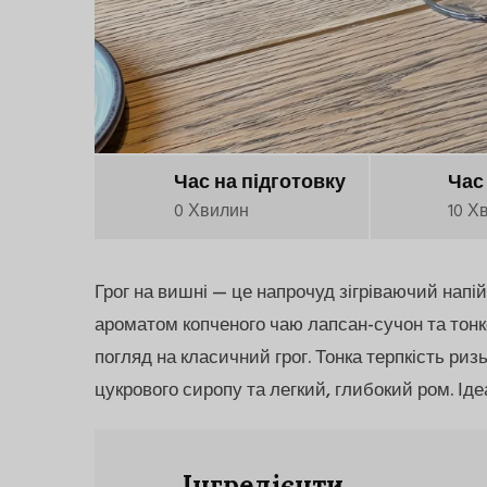
Час на підготовку
Час
0 Хвилин
10 Х
Грог на вишні — це напрочуд зігріваючий напій
ароматом копченого чаю лапсан-сучон та тон
погляд на класичний грог. Тонка терпкість ри
цукрового сиропу та легкий, глибокий ром. Ід
Інгредієнти