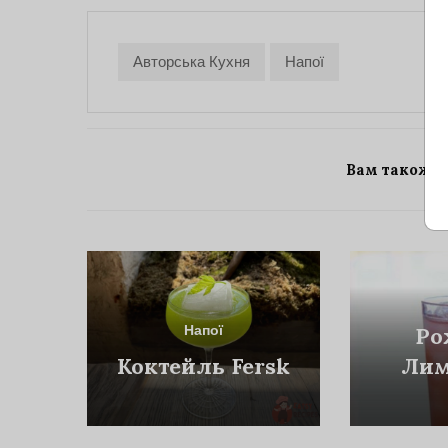
Авторська Кухня
Напої
Вам також 
Напої
Ро
Коктейль Fersk
Лим