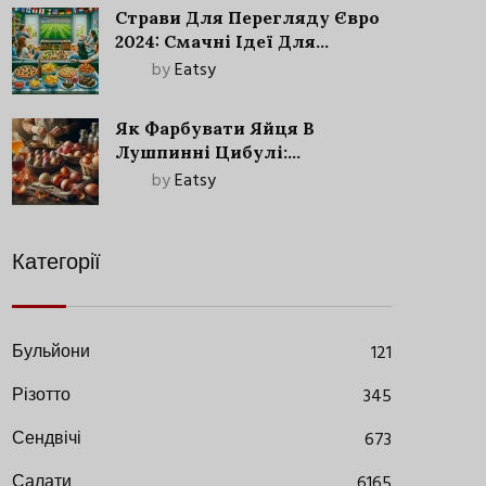
Страви Для Перегляду Євро
2024: Смачні Ідеї Для
Футбольного Свята
by
Eatsy
Як Фарбувати Яйця В
Лушпинні Цибулі:
Старовинний Метод З
by
Eatsy
Сучасними Нюансами
Категорії
Бульйони
121
Різотто
345
Сендвічі
673
Салати
6165