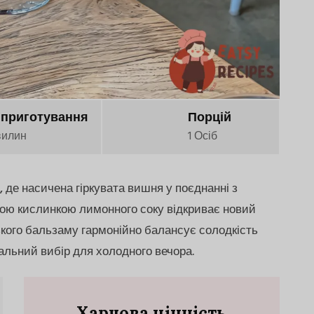
 приготування
Порцій
вилин
1 Осіб
, де насичена гіркувата вишня у поєднанні з
кою кислинкою лимонного соку відкриває новий
зького бальзаму гармонійно балансує солодкість
еальний вибір для холодного вечора.
Харчова цінність