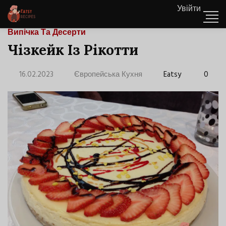
Увійти
Випічка Та Десерти
Чізкейк Із Рікотти
16.02.2023
Європейська Кухня
Eatsy
0