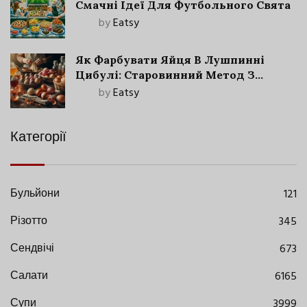
Смачні Ідеї Для Футбольного Свята
by
Eatsy
Як Фарбувати Яйця В Лушпинні
Цибулі: Старовинний Метод З
Сучасними Нюансами
by
Eatsy
Категорії
Бульйони
121
Різотто
345
Сендвічі
673
Салати
6165
Супи
3999