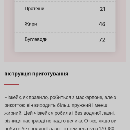
21
Протеїни
46
Жири
72
Вуглеводи
Інструкція приготування
Чізкейк, як правило, робиться з маскарпоне, але з
рикоттою він виходить більш пружний і менш
жирний. Цей чізкейк я робила і без водяної лазні,
різниця насправді не надто велика. Отже, якщо ви
робите без водяної лазні, то температура 170-180