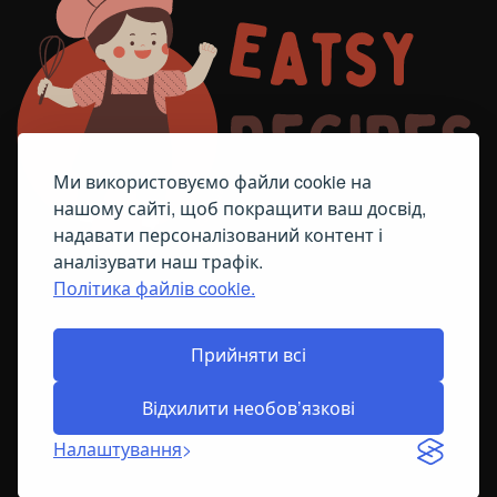
Ми використовуємо файли cookie на
нашому сайті, щоб покращити ваш досвід,
надавати персоналізований контент і
аналізувати наш трафік.
Політика файлів cookie.
FACEBOOK
TELEGRAM
ПОЛІТИКА ЩОДО ФАЙЛІВ COOKIE
Прийняти всі
Відхилити необов’язкові
© All Right Reserved
2026
Налаштування