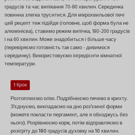
градусів та час випікання 70-80 хвилин. Серединка
повинна злегка труситися. Для мікрохвильової печі
цей рецепт теж підійде (головне, щоб форма була не
алюмінієва), ставимо режим випічка, 180-200 градусів
і на 60 хвилин. Може знадобиться і більше часу
(перевіряємо готовність так само - дивимося
серединку). Використовуємо інгредієнти кімнатної
температури.
1 Крок
Розтоплюємо олію. Подрібнюємо печиво в крихту.
З'єднуємо, викладаємо на дно роз'ємної форми
(можете покласти пергамент, але я обходжусь без
нього). Розрівнюємо корж, потім відправляємо в
розігріту до 180 градусів духовку на 10 хвилин.