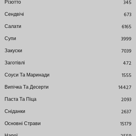
Різотто
345
Сендвічі
673
Салати
6165
Супи
3999
Закуски
7039
Заготівлі
472
Соуси Та Маринади
1555
Випічка Та Десерти
14427
Паста Та Піца
2093
Сніданки
2637
Основні Страви
15179