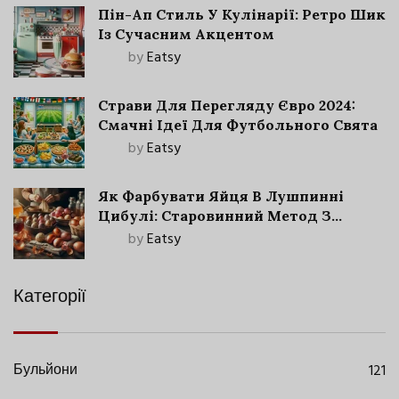
Пін-Ап Стиль У Кулінарії: Ретро Шик
Із Сучасним Акцентом
by
Eatsy
Страви Для Перегляду Євро 2024:
Смачні Ідеї Для Футбольного Свята
by
Eatsy
Як Фарбувати Яйця В Лушпинні
Цибулі: Старовинний Метод З
Сучасними Нюансами
by
Eatsy
Категорії
Бульйони
121