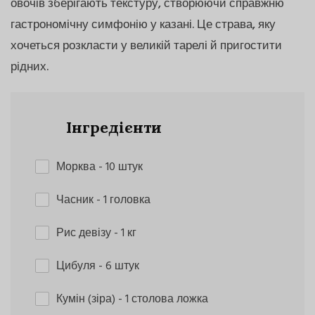
овочів зберігають текстуру, створюючи справжню
гастрономічну симфонію у казані. Це страва, яку
хочеться розкласти у великій тарелі й пригостити
рідних.
Інгредієнти
Морква
- 10 штук
Часник
- 1 головка
Рис девізу
- 1 кг
Цибуля
- 6 штук
Кумін (зіра)
- 1 столова ложка