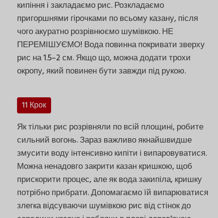
кипіння і закладаємо рис. Розкладаємо
пригоршнями гірочками по всьому казану, після
чого акуратно розрівнюємо шумівкою. НЕ
ПЕРЕМІШУЄМО! Вода повинна покривати зверху
рис на 1.5–2 см. Якщо що, можна додати трохи
окропу, який повинен бути завжди під рукою.
11 Крок
Як тільки рис розрівняли по всій площині, робите
сильний вогонь. Зараз важливо якнайшвидше
змусити воду інтенсивно кипіти і випаровуватися.
Можна ненадовго закрити казан кришкою, щоб
прискорити процес, але як вода закипіла, кришку
потрібно прибрати. Допомагаємо їй випарюватися
злегка відсуваючи шумівкою рис від стінок до