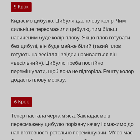
5 Крок
Кидаємо цибулю. Цибуля дає плову колір. Чим
сильніше пересмажили цибулю, тим більш
насиченим буде колір плову. Якщо плов готувати
без цибулі, він буде майже білий (такий плов
готують на весілля і звідси називається він
«весільний»). Цибулю треба постійно
перемішувати, щоб вона не підгоріла. Решту колор
додасть плову моркву.
6 Крок
Тепер настала черга м'яса. Закладаємо в
пересмажену цибулю порізану качку і смажимо до
напівготовності ретельно перемішуючи. М'ясо має