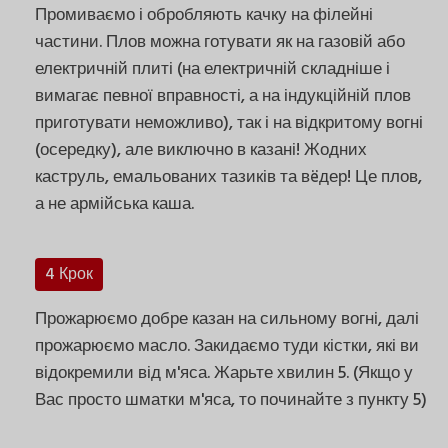
Промиваємо і обробляють качку на філейні
частини. Плов можна готувати як на газовій або
електричній плиті (на електричній складніше і
вимагає певної вправності, а на індукційній плов
приготувати неможливо), так і на відкритому вогні
(осередку), але виключно в казані! Жодних
каструль, емальованих тазиків та вëдер! Це плов,
а не армійська каша.
4 Крок
Прожарюємо добре казан на сильному вогні, далі
прожарюємо масло. Закидаємо туди кістки, які ви
відокремили від м'яса. Жарьте хвилин 5. (Якщо у
Вас просто шматки м'яса, то починайте з пункту 5)