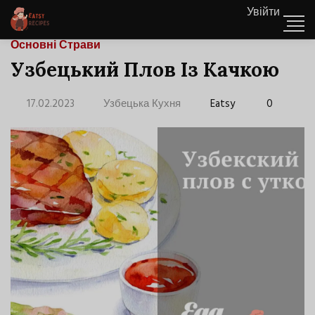
Увійти
Основні Страви
Узбецький Плов Із Качкою
17.02.2023
Узбецька Кухня
Eatsy
0