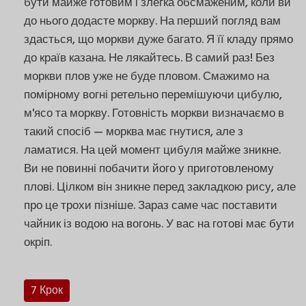
бути майже готовим і злегка обсмаженим, коли ви
до нього додасте моркву. На перший погляд вам
здасться, що моркви дуже багато. Я її кладу прямо
до країв казана. Не лякайтесь. В самий раз! Без
моркви плов уже не буде пловом. Смажимо на
помірному вогні ретельно перемішуючи цибулю,
м'ясо та моркву. Готовність моркви визначаємо в
такий спосіб — морква має гнутися, але з
ламатися. На цей момент цибуля майже зникне.
Ви не повинні побачити його у приготовленому
плові. Цілком він зникне перед закладкою рису, але
про це трохи пізніше. Зараз саме час поставити
чайник із водою на вогонь. У вас на готові має бути
окріп.
7 Крок