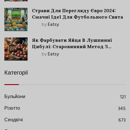
Страви Для Перегляду Євро 2024:
Смачні Ідеї Для Футбольного Свята
by
Eatsy
Як Фарбувати Яйця В Лушпинні
Цибулі: Старовинний Метод З
Сучасними Нюансами
by
Eatsy
Категорії
Бульйони
121
Різотто
345
Сендвічі
673