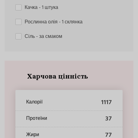
Качка
- 1 штука
Рослинна олія
- 1 склянка
Сіль
- за смаком
Харчова цінність
1117
Калорії
37
Протеїни
77
Жири