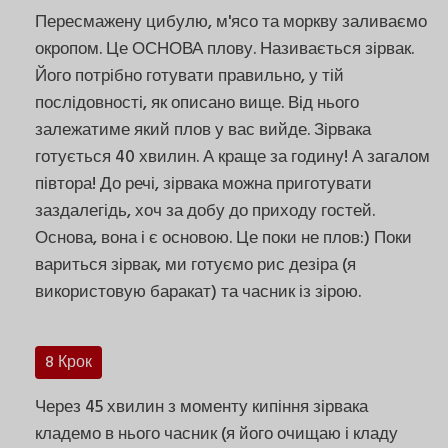
Пересмажену цибулю, м'ясо та моркву заливаємо
окропом. Це ОСНОВА плову. Називається зірвак.
Його потрібно готувати правильно, у тій
послідовності, як описано вище. Від нього
залежатиме який плов у вас вийде. Зірвака
готується 40 хвилин. А краще за годину! А загалом
півтора! До речі, зірвака можна приготувати
заздалегідь, хоч за добу до приходу гостей.
Основа, вона і є основою. Це поки не плов:) Поки
вариться зірвак, ми готуємо рис дезіра (я
використовую баракат) та часник із зірою.
8 Крок
Через 45 хвилин з моменту кипіння зірвака
кладемо в нього часник (я його очищаю і кладу