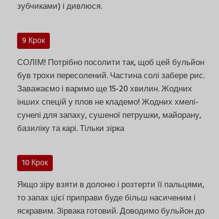
зубчиками) і дивлюся.
9 Крок
СОЛІМ! Потрібно посолити так, щоб цей бульйон
був трохи пересолений. Частина солі забере рис.
Заважаємо і варимо ще 15-20 хвилин. Жодних
інших спецій у плов не кладемо! Жодних хмелі-
сунелі для запаху, сушеної петрушки, майорану,
базиліку та карі. Тільки зірка
10 Крок
Якщо зіру взяти в долоню і розтерти її пальцями,
то запах цієї приправи буде більш насиченим і
яскравим. Зірвака готовий. Доводимо бульйон до