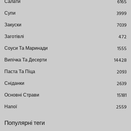
Салати
6165
Супи
3999
Закуски
7039
Заготівлі
472
Соуси Та Маринади
1555
Випічка Та Десерти
14428
Паста Та Піца
2093
Сніданки
2639
Основні Страви
15181
Напої
2559
Популярні теги