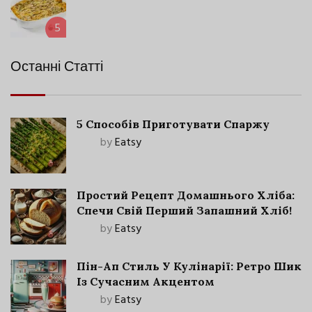
5
Останні Статті
5 Способів Приготувати Спаржу
by
Eatsy
Простий Рецепт Домашнього Хліба:
Спечи Свій Перший Запашний Хліб!
by
Eatsy
Пін-Ап Стиль У Кулінарії: Ретро Шик
Із Сучасним Акцентом
by
Eatsy