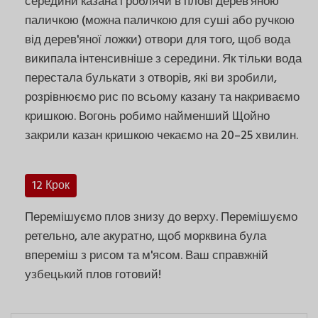
середини казана і роблячи в плові дерев'яною
паличкою (можна паличкою для суші або ручкою
від дерев'яної ложки) отвори для того, щоб вода
википала інтенсивніше з середини. Як тільки вода
перестала булькати з отворів, які ви зробили,
розрівнюємо рис по всьому казану та накриваємо
кришкою. Вогонь робимо найменший Щойно
закрили казан кришкою чекаємо на 20–25 хвилин.
12 Крок
Перемішуємо плов знизу до верху. Перемішуємо
ретельно, але акуратно, щоб морквина була
впереміш з рисом та м'ясом. Ваш справжній
узбецький плов готовий!