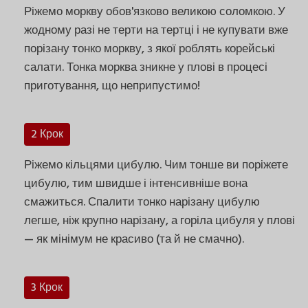
Ріжемо моркву обов'язково великою соломкою. У
жодному разі не терти на тертці і не купувати вже
порізану тонко моркву, з якої роблять корейські
салати. Тонка морква зникне у плові в процесі
приготування, що неприпустимо!
2 Крок
Ріжемо кільцями цибулю. Чим тонше ви поріжете
цибулю, тим швидше і інтенсивніше вона
смажиться. Спалити тонко нарізану цибулю
легше, ніж крупно нарізану, а горіла цибуля у плові
— як мінімум не красиво (та й не смачно).
3 Крок