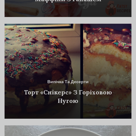
Випічка Та Десерти
Торт «Снікерс» З Горіховою
Нугою