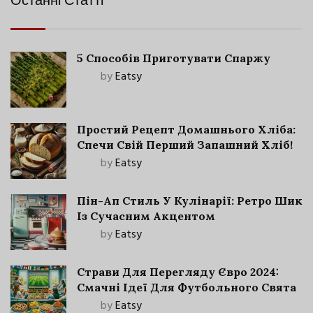
Останні Статті
5 Способів Приготувати Спаржу
by
Eatsy
Простий Рецепт Домашнього Хліба:
Спечи Свій Перший Запашний Хліб!
by
Eatsy
Пін-Ап Стиль У Кулінарії: Ретро Шик
Із Сучасним Акцентом
by
Eatsy
Страви Для Перегляду Євро 2024:
Смачні Ідеї Для Футбольного Свята
by
Eatsy