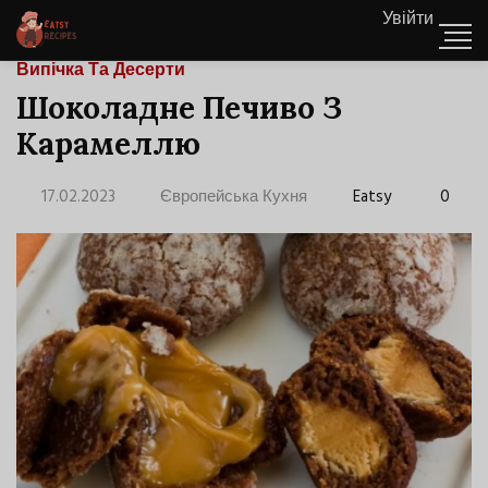
Увійти
Випічка Та Десерти
Шоколадне Печиво З
Карамеллю
17.02.2023
Європейська Кухня
Eatsy
0