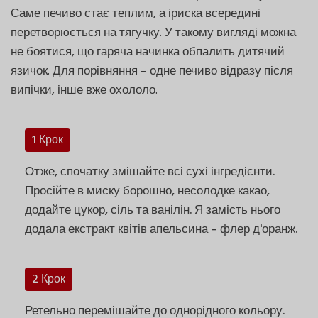
Саме печиво стає теплим, а іриска всередині
перетворюється на тягучку. У такому вигляді можна
не боятися, що гаряча начинка обпалить дитячий
язичок. Для порівняння – одне печиво відразу після
випічки, інше вже охололо.
1 Крок
Отже, спочатку змішайте всі сухі інгредієнти.
Просійте в миску борошно, несолодке какао,
додайте цукор, сіль та ванілін. Я замість нього
додала екстракт квітів апельсина – флер д'оранж.
2 Крок
Ретельно перемішайте до однорідного кольору.