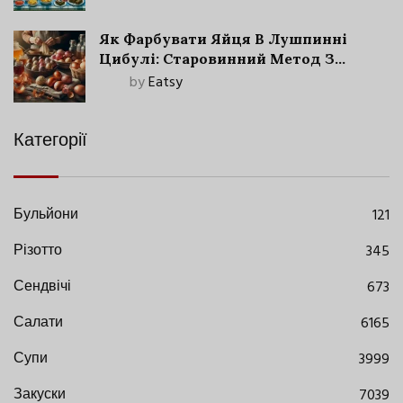
Як Фарбувати Яйця В Лушпинні
Цибулі: Старовинний Метод З
Сучасними Нюансами
by
Eatsy
Категорії
Бульйони
121
Різотто
345
Сендвічі
673
Салати
6165
Супи
3999
Закуски
7039