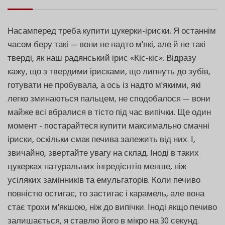
Насамперед треба купити цукерки-іриски. Я останнім
часом беру такі — вони не надто м'які, але й не такі
тверді, як наш радянський ірис «Кіс-кіс». Відразу
кажу, що з твердими ірисками, що липнуть до зубів,
готувати не пробувала, а ось із надто м'якими, які
легко зминаються пальцем, не сподобалося — вони
майже всі вбралися в тісто під час випічки. Ще один
момент - постарайтеся купити максимально смачні
іриски, оскільки смак печива залежить від них. І,
звичайно, звертайте увагу на склад. Іноді в таких
цукерках натуральних інгредієнтів менше, ніж
усіляких замінників та емульгаторів. Коли печиво
повністю остигає, то застигає і карамель, але вона
стає трохи м'якшою, ніж до випічки. Іноді якщо печиво
залишається, я ставлю його в мікро на 30 секунд.