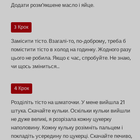
Додати розм'якшене масло і яйце.
3 Крок
Замісити тісто. Взагалі-то, по-доброму, треба б
помістити тісто в холод на годинку. Жодного разу
цього не робила. Якщо є час, спробуйте. Не знаю,
чи щось зміниться...
4 Крок
Розділіть тісто на шматочки. У мене вийшла 21
штука. Скачайте кульки. Оскільки кульки вийшли
не дуже великі, я розрізала кожну цукерку
наполовину. Кожну кульку розімніть пальцем і
покладіть усередину по цукерці. Скачайте печиво,