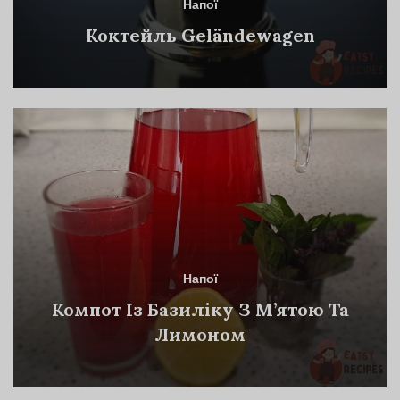
Напої
Коктейль Geländewagen
Напої
Компот Із Базиліку З М’ятою Та
Лимоном