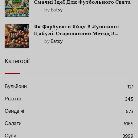
Смачні Ідеї Для Футбольного Свята
by
Eatsy
Як Фарбувати Яйця В Лушпинні
Цибулі: Старовинний Метод З
Сучасними Нюансами
by
Eatsy
Категорії
Бульйони
121
Різотто
345
Сендвічі
673
Салати
6165
Супи
3999