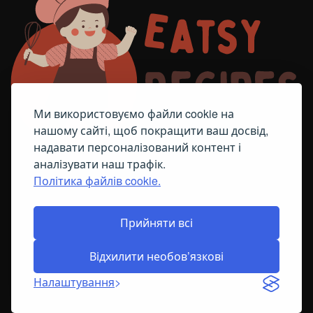
Ми використовуємо файли cookie на
нашому сайті, щоб покращити ваш досвід,
надавати персоналізований контент і
аналізувати наш трафік.
Політика файлів cookie.
FACEBOOK
TELEGRAM
ПОЛІТИКА ЩОДО ФАЙЛІВ COOKIE
Прийняти всі
Відхилити необов’язкові
© All Right Reserved
2026
Налаштування