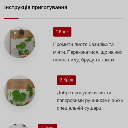
Інструкція приготування
1 Крок
Промити листя базиліка та
м'яти. Переконатися, що на них
немає пилу, бруду та комах.
2 Крок
Добре просушити листя
паперовими рушниками або у
спеціальній сушарці.