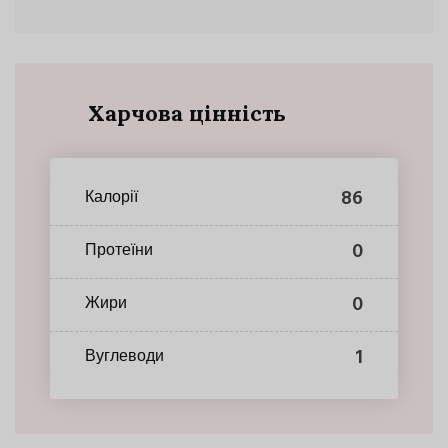
Харчова цінність
86
Калорії
0
Протеїни
0
Жири
1
Вуглеводи