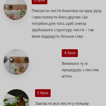
3 Крок
Покласти листя базиліка на одну руку
і прихлопнути його другою. Це
потрібно для того, щоб злегка
зруйнувати структуру листя – так
вони віддадуть більше соку.
4 Крок
Виконати ту ж
процедуру з листям
м'яти.
5 Крок
Закласти все листя у пляшку