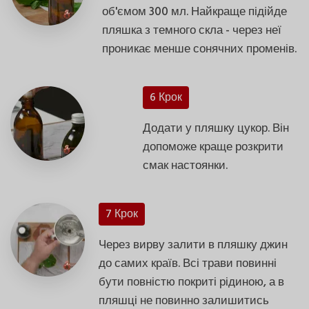
об'ємом 300 мл. Найкраще підійде
пляшка з темного скла - через неї
проникає менше сонячних променів.
6 Крок
Додати у пляшку цукор. Він
допоможе краще розкрити
смак настоянки.
7 Крок
Через вирву залити в пляшку джин
до самих країв. Всі трави повинні
бути повністю покриті рідиною, а в
пляшці не повинно залишитись