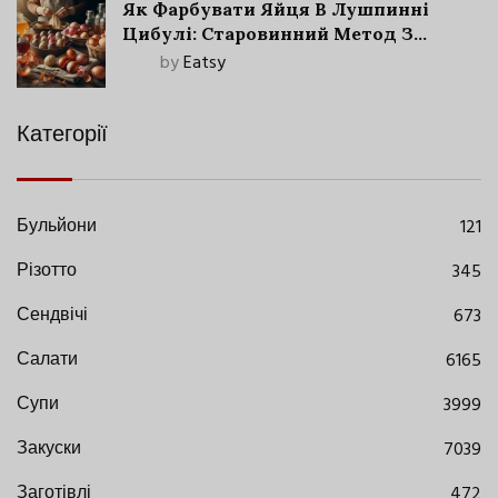
Як Фарбувати Яйця В Лушпинні
Цибулі: Старовинний Метод З
Сучасними Нюансами
by
Eatsy
Категорії
Бульйони
121
Різотто
345
Сендвічі
673
Салати
6165
Супи
3999
Закуски
7039
Заготівлі
472