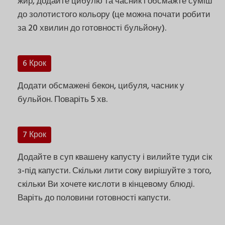
жир, додайте цибулю та часник і обсмажте суміш
до золотистого кольору (це можна почати робити
за 20 хвилин до готовності бульйону).
6 Крок
Додати обсмажені бекон, цибуля, часник у
бульйон. Поваріть 5 хв.
7 Крок
Додайте в суп квашену капусту і вилийте туди сік
з-під капусти. Скільки лити соку вирішуйте з того,
скільки Ви хочете кислоти в кінцевому блюді.
Варіть до половини готовності капусти.