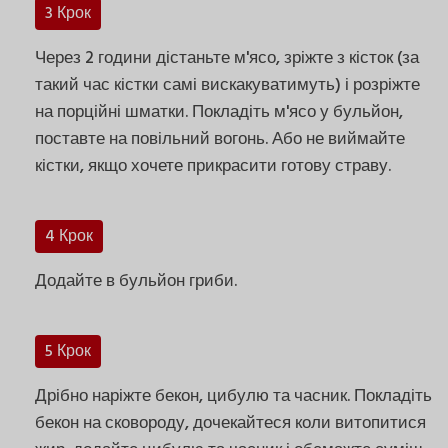
3 Крок
Через 2 години дістаньте м'ясо, зріжте з кісток (за
такий час кістки самі вискакуватимуть) і розріжте
на порційні шматки. Покладіть м'ясо у бульйон,
поставте на повільний вогонь. Або не виймайте
кістки, якщо хочете прикрасити готову страву.
4 Крок
Додайте в бульйон гриби.
5 Крок
Дрібно наріжте бекон, цибулю та часник. Покладіть
бекон на сковороду, дочекайтеся коли витопитися