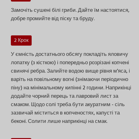
Замочіть сушені білі гриби. Дайте їм настоятися,
добре промийте від піску та бруду.
2 Крок
У ємність достатнього обсягу покладіть яловичу
лопатку (з кісткою) і попередньо розрізані копчені
свинячі ребра. Залийте водою вище рівня м'яса, і
варіть на повільному вогні (знімаючи періодично
піну) на мінімальному кипінні 2 години. Наприкінці
додайте чорний перець та лавровий лист за
смаком. Щодо солі треба бути акуратним - сіль
зазвичай міститься в копченостях, капусті та
беконі. Солити лише наприкінці на смак.