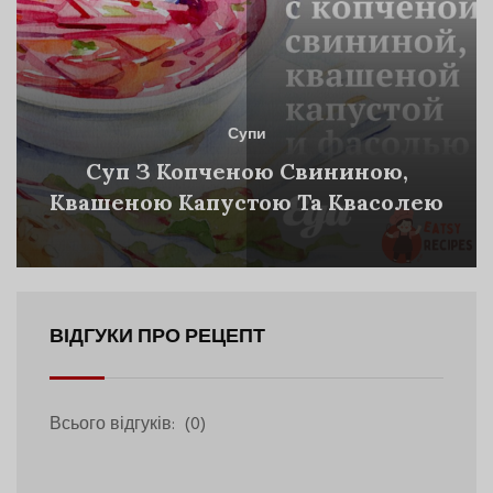
Супи
Суп З Копченою Свининою,
Квашеною Капустою Та Квасолею
ВІДГУКИ ПРО РЕЦЕПТ
Всього відгуків:
(0)