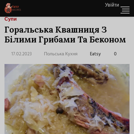
Увійти
Супи
Горальська Квашниця З
Білими Грибами Та Беконом
17.02.2023
Польська Кухня
Eatsy
0