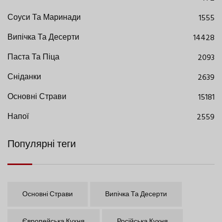
Соуси Та Маринади
1555
Випічка Та Десерти
14428
Паста Та Піца
2093
Сніданки
2639
Основні Страви
15181
Напої
2559
Популярні теги
Основні Страви
Випічка Та Десерти
Європейська Кухня
Російська Кухня