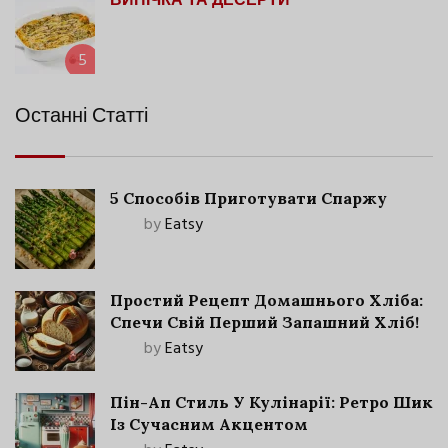
ВИПІЧКА ТА ДЕСЕРТИ
5
Останні Статті
5 Способів Приготувати Спаржу
by
Eatsy
Простий Рецепт Домашнього Хліба:
Спечи Свій Перший Запашний Хліб!
by
Eatsy
Пін-Ап Стиль У Кулінарії: Ретро Шик
Із Сучасним Акцентом