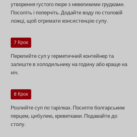
утворення густого пюре з невеликими грудками.
Посоліть і поперчіть. Додайте воду по столовій
ложці, щоб отримати консистенцію супу.
7 Крок
Перелийте суп у герметичний контейнер та
залиште в холодильнику на годину або краще на
ніч.
8 Крок
Розлийте суп по тарілках. Посипте болгарським
перцем, цибулею, креветками. Подавайте до
столу.