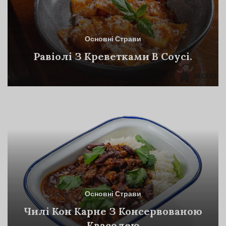
Основні Страви
Равіолі З Креветками В Соусі.
Основні Страви
Чилі Кон Карне З Консервованою
Квасолею