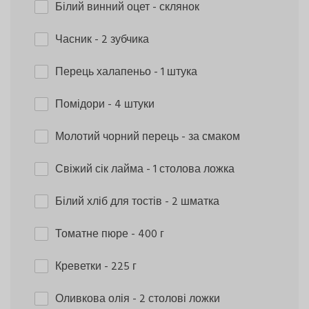
Білий винний оцет
- склянок
Часник
- 2 зубчика
Перець халапеньо
- 1 штука
Помідори
- 4 штуки
Молотий чорний перець
- за смаком
Свіжий сік лайма
- 1 столова ложка
Білий хліб для тостів
- 2 шматка
Томатне пюре
- 400 г
Креветки
- 225 г
Оливкова олія
- 2 столові ложки