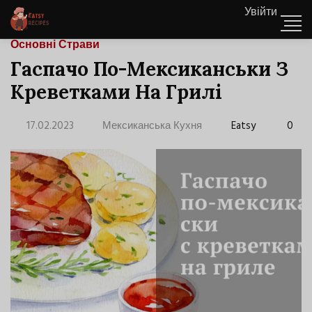
Увійти
Основні Страви
Гаспачо По-Мексиканськи З
Креветками На Грилі
17.02.2023
Мексиканська Кухня
Eatsy
0