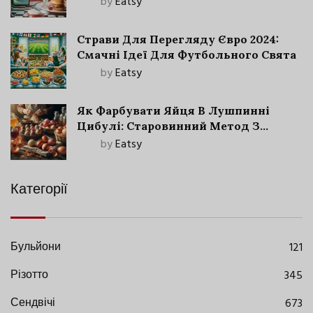
by
Eatsy
Страви Для Перегляду Євро 2024:
Смачні Ідеї Для Футбольного Свята
by
Eatsy
Як Фарбувати Яйця В Лушпинні
Цибулі: Старовинний Метод З
Сучасними Нюансами
by
Eatsy
Категорії
Бульйони
121
Різотто
345
Сендвічі
673