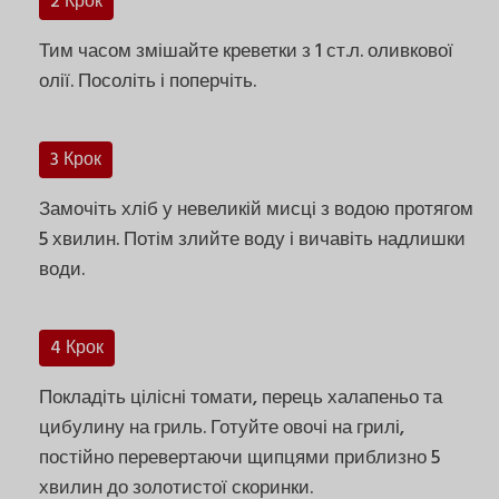
2 Крок
Тим часом змішайте креветки з 1 ст.л. оливкової
олії. Посоліть і поперчіть.
3 Крок
Замочіть хліб у невеликій мисці з водою протягом
5 хвилин. Потім злийте воду і вичавіть надлишки
води.
4 Крок
Покладіть цілісні томати, перець халапеньо та
цибулину на гриль. Готуйте овочі на грилі,
постійно перевертаючи щипцями приблизно 5
хвилин до золотистої скоринки.