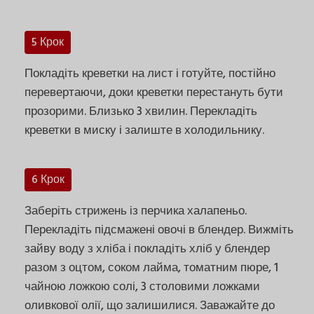
5 Крок
Покладіть креветки на лист і готуйте, постійно
перевертаючи, доки креветки перестануть бути
прозорими. Близько 3 хвилин. Перекладіть
креветки в миску і залиште в холодильнику.
6 Крок
Заберіть стрижень із перчика халапеньо.
Перекладіть підсмажені овочі в блендер. Вижміть
зайву воду з хліба і покладіть хліб у блендер
разом з оцтом, соком лайма, томатним пюре, 1
чайною ложкою солі, 3 столовими ложками
оливкової олії, що залишилися. Заважайте до