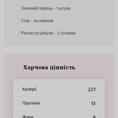
Зелений перець
- 1 штука
Сіль
- за смаком
Ріпчаста цибуля
- 2 головки
Харчова цінність
221
Калорії
13
Протеїни
9
Жири