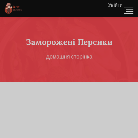
Увійти
Заморожені Персики
Домашня сторінка