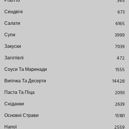
Різотто
345
Сендвічі
673
Салати
6165
Супи
3999
Закуски
7039
Заготівлі
472
Соуси Та Маринади
1555
Випічка Та Десерти
14428
Паста Та Піца
2093
Сніданки
2639
Основні Страви
15181
Напої
2559